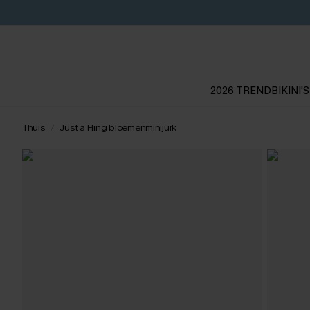
2026 TREND
BIKINI'S
Thuis
Just a Fling bloemenminijurk