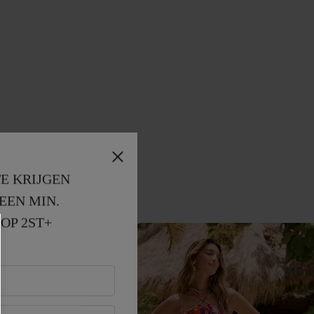
E KRIJGEN
EEN MIN. 
OP 2ST+