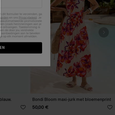
n dit formulier te verzenden, ga
aarden
en ons
Privacybeleid
. Je
 geautomatiseerde promotionele
en (zoals herinneringen aan je
te ontvangen. Toestemming is
en de door jou verstrekte
n aanbiedingen aan te bevelen
nt je op elk moment afmelden.
EN
-blauw.
Bondi Bloom maxi-jurk met bloemenprint
50,00 €