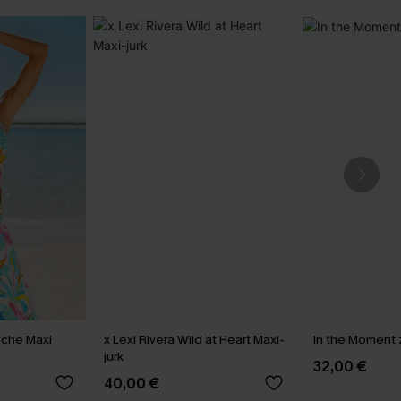
sche Maxi
x Lexi Rivera Wild at Heart Maxi-
In the Moment z
jurk
32,00 €
40,00 €