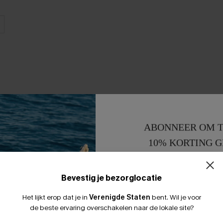
ABONNEER OM T
10% KORTING G
15% KORTING 
Bevestig je bezorglocatie
Het lijkt erop dat je in
Verenigde Staten
bent.
Wil je voor
de beste ervaring overschakelen naar de lokale site?