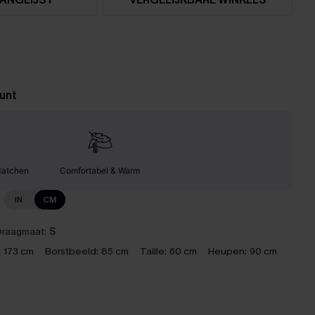
unt
Matchen
Comfortabel & Warm
IN
CM
raagmaat:
S
:
173 cm
Borstbeeld:
85 cm
Taille:
60 cm
Heupen:
90 cm