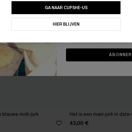
GA NAAR CUPSHE-US
Door je contactgegevens in te vullen e
je akkoord met onze
Algemene Voorw
HIER BLIJVEN
stemt er tevens mee in om herhaalde
en gepersonaliseerde marketingbericht
winkelwagen) en e-mails van Cupshe 
niet vereist voor een aankoop. We kunn
informatie gebruiken om producten e
die aansluiten bij jouw profiel. Je ku
ABONNER
 blauwe midi-jurk
Het is een maxi-jurk in date
43,00 €