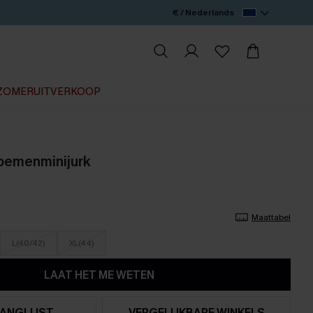
€ / Nederlands
ZOMERUITVERKOOP
loemenminijurk
Maattabel
L(40/42)
XL(44)
LAAT HET ME WETEN
ANGLIJST
VERGELIJKBARE WINKELS