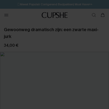
🩱
Meest Populair Corrigerend Badpakken| Must Have>>
💌Abonneer je & ontvang tot 15% korting>>
👙
Koop 3, krijg 15% korting | CODE: SW15
Gewoonweg dramatisch zijn: een zwarte maxi-
jurk
34,00 €