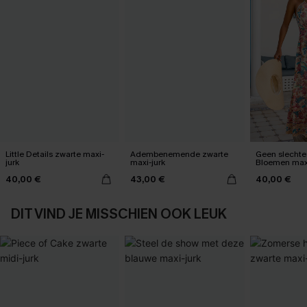
Little Details zwarte maxi-
Adembenemende zwarte
Geen slechte
jurk
maxi-jurk
Bloemen maxi
40,00 €
43,00 €
40,00 €
DIT VIND JE MISSCHIEN OOK LEUK