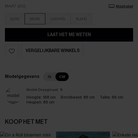
MAAT (EU)
Maattabel
S(36)
M(38)
L(40/42)
XL(44)
LAAT HET ME WETEN
VERGELIJKBARE WINKELS
Modelgegevens
IN
CM
Model Draagmaat:
S
Hoogte:
168 cm
Borstbeeld:
86 cm
Taille:
66 cm
Heupen:
86 cm
KOOP HET MET