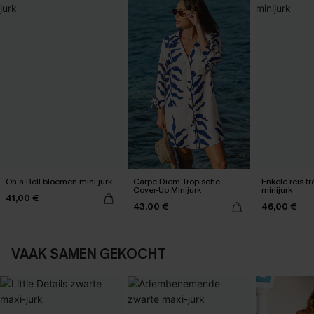
On a Roll bloemen mini jurk
Carpe Diem Tropische
Enkele reis t
Cover-Up Minijurk
minijurk
41,00 €
43,00 €
46,00 €
VAAK SAMEN GEKOCHT