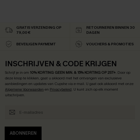
GRATIS VERZENDING OP
RETOURNEREN BINNEN 30
79,00 €
DAGEN
BEVEILIGEN PAYMEMT
VOUCHERS & PROMOTIES
INSCHRIJVEN & CODE KRIJGEN
Schrijf je in om
10% KORTING GEEN MIN. & 15% KORTING OP 2ST+
.
Door op
deze knop te klikken, gaat u akkoord met het ontvangen van exclusieve
aanbiedingen en updates van Cupshe via e-mail. U gaat ook akkoord met onze
Algemene Voorwaarden
en
Privacybeleid
. U kunt zich op elk moment
uitschrijven.
ABONNEREN