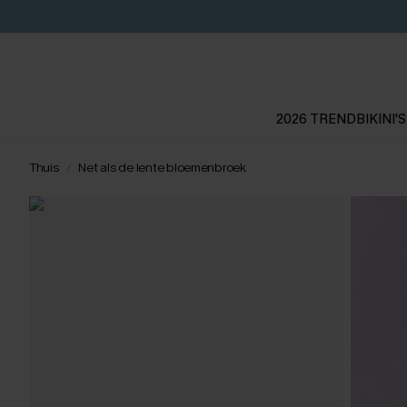
2026 TREND
BIKINI'S
Thuis
Net als de lente bloemenbroek