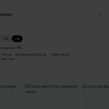
ucties
IN
CM
raagmaat:
XS
:
175 cm
Borstbeeld:
81.2 cm
Taille:
61 cm
:
86.3 cm