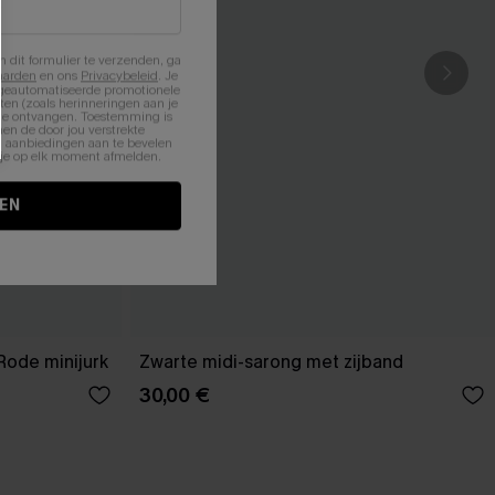
n dit formulier te verzenden, ga
aarden
en ons
Privacybeleid
. Je
 geautomatiseerde promotionele
en (zoals herinneringen aan je
te ontvangen. Toestemming is
en de door jou verstrekte
n aanbiedingen aan te bevelen
nt je op elk moment afmelden.
EN
Rode minijurk
Zwarte midi-sarong met zijband
30,00 €