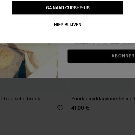
GA NAAR CUPSHE-US
Door je contactgegevens in te vullen e
je akkoord met onze
Algemene Voorw
HIER BLIJVEN
stemt er tevens mee in om herhaalde
en gepersonaliseerde marketingbericht
winkelwagen) en e-mails van Cupshe 
niet vereist voor een aankoop. We kunn
informatie gebruiken om producten e
die aansluiten bij jouw profiel. Je ku
ABONNER
l Tropische broek
Zondagmiddagvoorstelling 
41,00 €