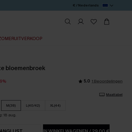
€ / Nederlands
ZOMERUITVERKOOP
nte bloemenbroek
5.0
1 Beoordelingen
19%
Maattabel
M(38)
L(40/42)
XL(44)
: 18 aug.
ANGLIJST
IN WINKELWAGENEN
/
29,00 €