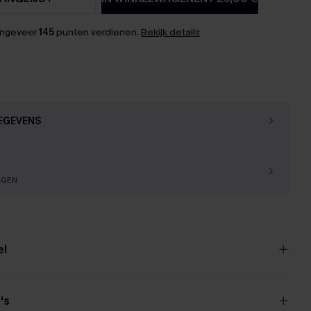
ongeveer
145
punten verdienen.
Bekijk details
EGEVENS
AGEN
el
's