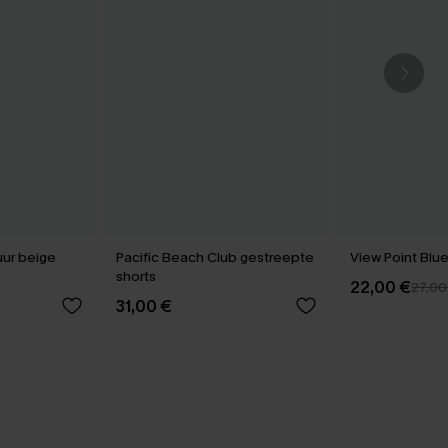
uur beige
Pacific Beach Club gestreepte
View Point Blu
shorts
22,00 €
27,00
31,00 €