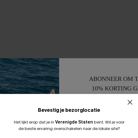
ABONNEER OM T
10% KORTING G
15% KORTING 
Bevestig je bezorglocatie
Het lijkt erop dat je in
Verenigde Staten
bent.
Wil je voor
de beste ervaring overschakelen naar de lokale site?