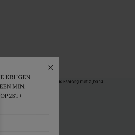
E KRIJGEN
EEN MIN. 
OP 2ST+