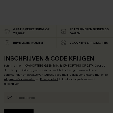
GRATIS VERZENDING OP
RETOURNEREN BINNEN 30
79,00 €
DAGEN
BEVEILIGEN PAYMEMT
VOUCHERS & PROMOTIES
INSCHRIJVEN & CODE KRIJGEN
Schrijf je in om
10% KORTING GEEN MIN. & 15% KORTING OP 2ST+
.
Door op
deze knop te klikken, gaat u akkoord met het ontvangen van exclusieve
aanbiedingen en updates van Cupshe via e-mail. U gaat ook akkoord met onze
Algemene Voorwaarden
en
Privacybeleid
. U kunt zich op elk moment
uitschrijven.