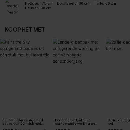
Hoogte:
173 cm
Borstbeeld:
80 cm
Taille:
60 cm
Heupen:
90 cm
KOOP HET MET
Paint the Sky corrigerend
Eendelig badpak met
Koffie-dadelg
badpak uit één stuk met
corrigerende werking en
set
buikcontrole
een vervaagde