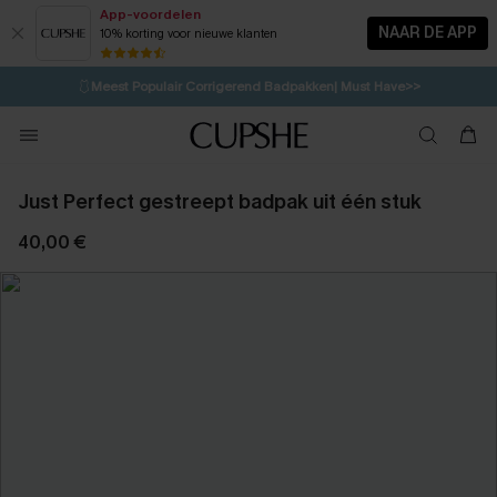
App-voordelen
NAAR DE APP
10% korting voor nieuwe klanten
LAATSTE KANS
⚡️
| Tot 50% korting>>
🩱
Meest Populair Corrigerend Badpakken| Must Have>>
💌Abonneer je & ontvang tot 15% korting>>
👙
Koop 3, krijg 15% korting | CODE: SW15
Just Perfect gestreept badpak uit één stuk
40,00 €