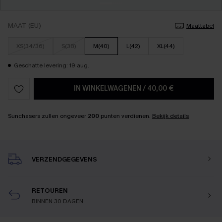
MAAT (EU)
Maattabel
XS(34/36)
S(38)
M(40)
L(42)
XL(44)
Geschatte levering: 19 aug.
IN WINKELWAGENEN
/
40,00 €
Sunchasers zullen ongeveer
200
punten verdienen.
Bekijk details
VERZENDGEGEVENS
RETOUREN
BINNEN 30 DAGEN