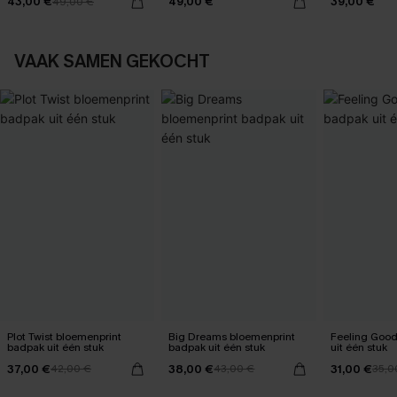
43,00 €
49,00 €
39,00 €
49,00 €
zonsondergang
VAAK SAMEN GEKOCHT
Plot Twist bloemenprint
Big Dreams bloemenprint
Feeling Goo
badpak uit één stuk
badpak uit één stuk
uit één stuk
37,00 €
38,00 €
31,00 €
42,00 €
43,00 €
35,0