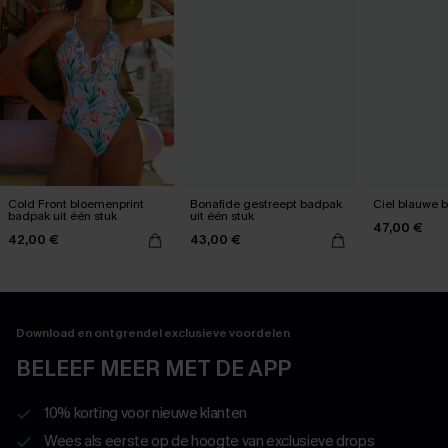
Cold Front bloemenprint
Bonafide gestreept badpak
Ciel blauwe 
badpak uit één stuk
uit één stuk
47,00 €
42,00 €
43,00 €
Download en ontgrendel exclusieve voordelen
BELEEF MEER MET DE APP
10% korting voor nieuwe klanten
Wees als eerste op de hoogte van exclusieve drops