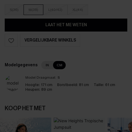
S(36)
M(38)
L(40/42)
XL(44)
LAAT HET ME WETEN
VERGELIJKBARE WINKELS
Modelgegevens
IN
CM
Model Draagmaat:
S
Hoogte:
171 cm
Borstbeeld:
81 cm
Taille:
61 cm
Heupen:
89 cm
KOOP HET MET