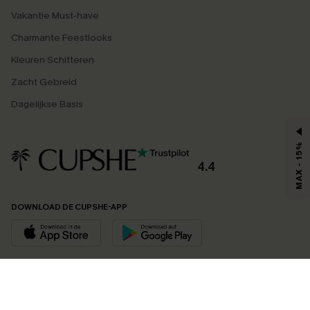
Vakantie Must-have
Charmante Feestlooks
Kleuren Schitteren
Zacht Gebreid
Dagelijkse Basis
MAX - 15%
4.4
DOWNLOAD DE CUPSHE-APP
VOLG ONS OP