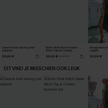
Zwarte midi-sarong met
Boho Shell Stitch Halter
Bosgroene ma
zijband
Bikini Top & Cheeky
zijsplit
Bottoms Set
30,00 €
36,00 €
32,00 €
40,00 €
DIT VIND JE MISSCHIEN OOK LEUK