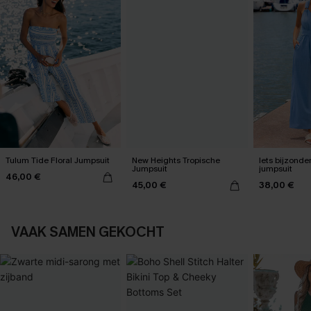
Tulum Tide Floral Jumpsuit
New Heights Tropische
Iets bijzonde
Jumpsuit
jumpsuit
46,00 €
45,00 €
38,00 €
VAAK SAMEN GEKOCHT