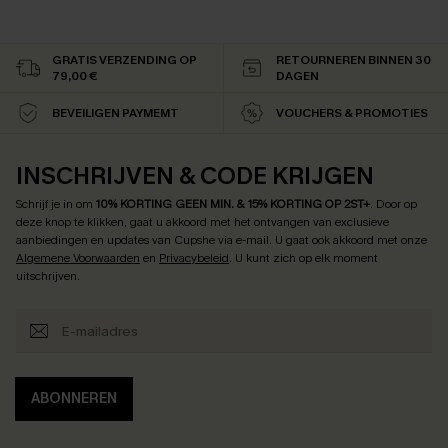
GRATIS VERZENDING OP
RETOURNEREN BINNEN 30
79,00 €
DAGEN
BEVEILIGEN PAYMEMT
VOUCHERS & PROMOTIES
INSCHRIJVEN & CODE KRIJGEN
Schrijf je in om
10% KORTING GEEN MIN. & 15% KORTING OP 2ST+
.
Door op
deze knop te klikken, gaat u akkoord met het ontvangen van exclusieve
aanbiedingen en updates van Cupshe via e-mail. U gaat ook akkoord met onze
Algemene Voorwaarden
en
Privacybeleid
. U kunt zich op elk moment
uitschrijven.
ABONNEREN