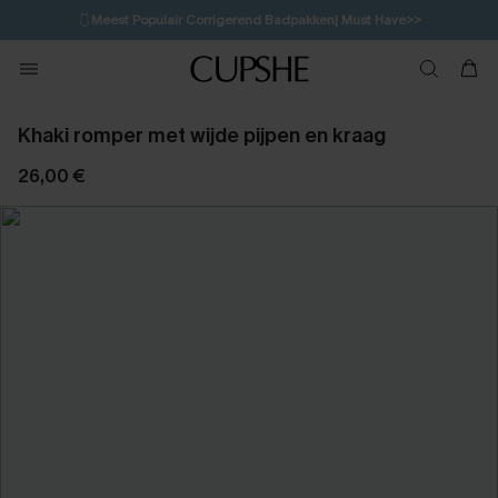
🩱
Meest Populair Corrigerend Badpakken| Must Have>>
💌Abonneer je & ontvang tot 15% korting>>
👙
Koop 3, krijg 15% korting | CODE: SW15
Khaki romper met wijde pijpen en kraag
26,00 €