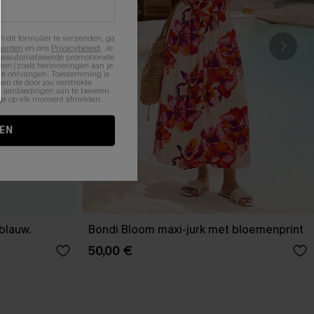
n dit formulier te verzenden, ga
aarden
en ons
Privacybeleid
. Je
 geautomatiseerde promotionele
en (zoals herinneringen aan je
te ontvangen. Toestemming is
en de door jou verstrekte
n aanbiedingen aan te bevelen
nt je op elk moment afmelden.
EN
-blauw.
Bondi Bloom maxi-jurk met bloemenprint
50,00 €