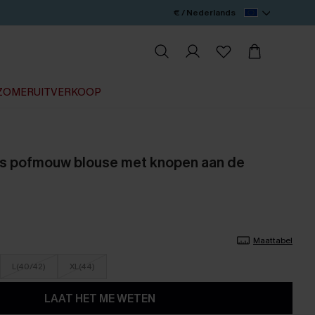
€ / Nederlands
ZOMERUITVERKOOP
ls pofmouw blouse met knopen aan de
Maattabel
L(40/42)
XL(44)
LAAT HET ME WETEN