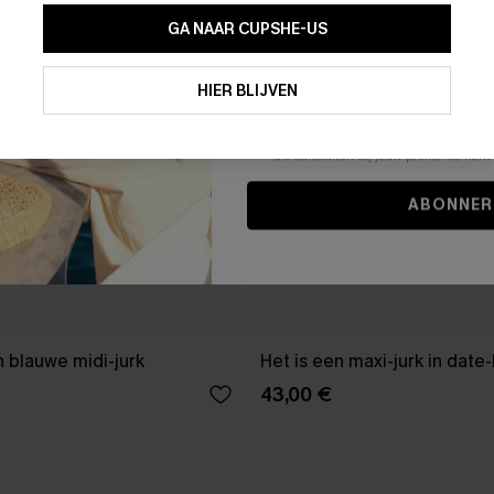
GA NAAR CUPSHE-US
Door je contactgegevens in te vullen e
je akkoord met onze
Algemene Voorw
HIER BLIJVEN
stemt er tevens mee in om herhaalde
en gepersonaliseerde marketingbericht
winkelwagen) en e-mails van Cupshe 
niet vereist voor een aankoop. We kunn
informatie gebruiken om producten e
die aansluiten bij jouw profiel. Je ku
ABONNER
 blauwe midi-jurk
Het is een maxi-jurk in date
43,00 €