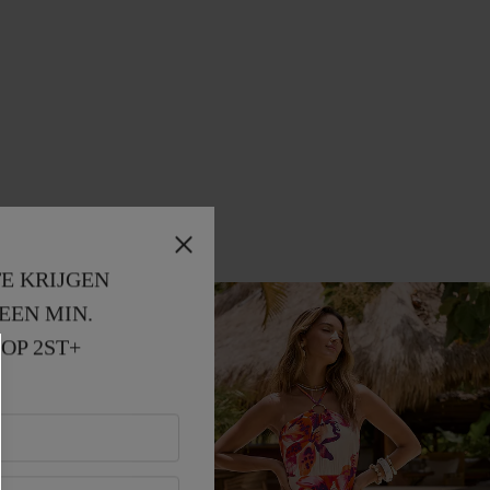
E KRIJGEN
EEN MIN. 
OP 2ST+