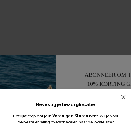
ABONNEER OM T
10% KORTING G
15% KORTING 
Bevestig je bezorglocatie
Het lijkt erop dat je in
Verenigde Staten
bent.
Wil je voor
de beste ervaring overschakelen naar de lokale site?