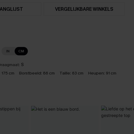
ANGLIJST
VERGELIJKBARE WINKELS
IN
CM
raagmaat:
S
:
175 cm
Borstbeeld:
86 cm
Taille:
63 cm
Heupen:
91 cm