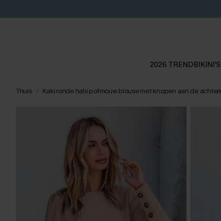
2026 TREND
BIKINI'S
Thuis
Kaki ronde hals pofmouw blouse met knopen aan de achter