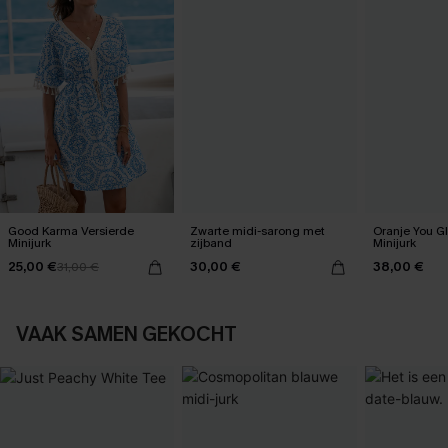
Good Karma Versierde
Zwarte midi-sarong met
Oranje You G
Minijurk
zijband
Minijurk
25,00 €
30,00 €
38,00 €
31,00 €
VAAK SAMEN GEKOCHT