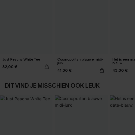
Just Peachy White Tee
Cosmopolitan blauwe midi-
Het is een max
jurk
blauw.
32,00 €
41,00 €
43,00 €
DIT VIND JE MISSCHIEN OOK LEUK