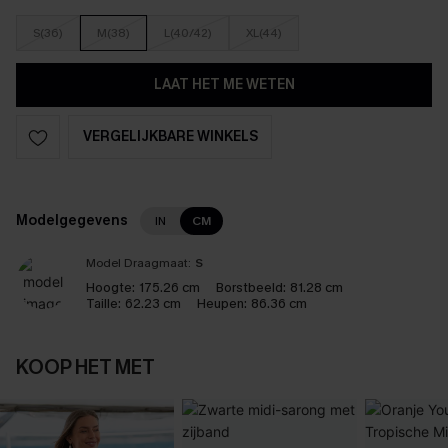
S(36)
M(38)
L(40/42)
XL(44)
LAAT HET ME WETEN
VERGELIJKBARE WINKELS
Modelgegevens
IN
CM
Model Draagmaat:
S
Hoogte:
175.26 cm
Borstbeeld:
81.28 cm
Taille:
62.23 cm
Heupen:
86.36 cm
KOOP HET MET