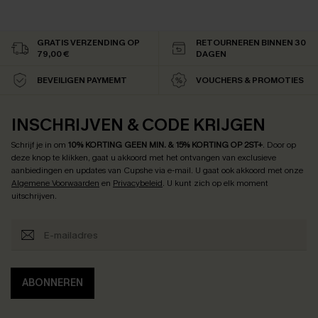
GRATIS VERZENDING OP
RETOURNEREN BINNEN 30
79,00 €
DAGEN
BEVEILIGEN PAYMEMT
VOUCHERS & PROMOTIES
INSCHRIJVEN & CODE KRIJGEN
Schrijf je in om
10% KORTING GEEN MIN. & 15% KORTING OP 2ST+
.
Door op
deze knop te klikken, gaat u akkoord met het ontvangen van exclusieve
aanbiedingen en updates van Cupshe via e-mail. U gaat ook akkoord met onze
Algemene Voorwaarden
en
Privacybeleid
. U kunt zich op elk moment
uitschrijven.
ABONNEREN