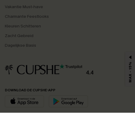
Vakantie Must-have
Charmante Feestlooks
Kleuren Schitteren
Zacht Gebreid
Dagelijkse Basis
MAX - 15%
4.4
DOWNLOAD DE CUPSHE-APP
VOLG ONS OP