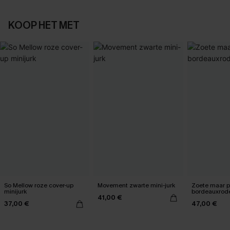
KOOP HET MET
So Mellow roze cover-up
Movement zwarte mini-jurk
Zoete maar pi
minijurk
bordeauxrod
41,00 €
37,00 €
47,00 €