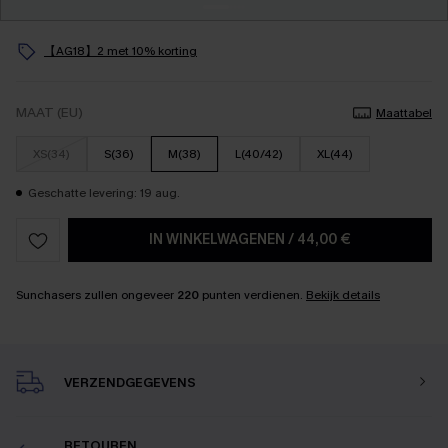
【AG18】2 met 10% korting
MAAT (EU)
Maattabel
XS(34)
S(36)
M(38)
L(40/42)
XL(44)
Geschatte levering: 19 aug.
IN WINKELWAGENEN
/
44,00 €
Sunchasers zullen ongeveer
220
punten verdienen.
Bekijk details
VERZENDGEGEVENS
RETOUREN