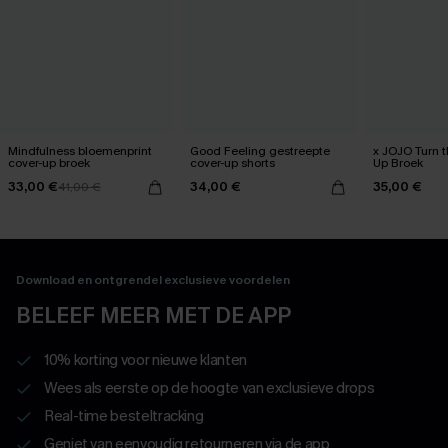
Mindfulness bloemenprint
Good Feeling gestreepte
x JOJO Turn 
cover-up broek
cover-up shorts
Up Broek
33,00 €
34,00 €
35,00 €
41,00 €
Download en ontgrendel exclusieve voordelen
BELEEF MEER MET DE APP
10% korting voor nieuwe klanten
Wees als eerste op de hoogte van exclusieve drops
Real-time besteltracking
Geniet van eenvoudig retourneren via de app