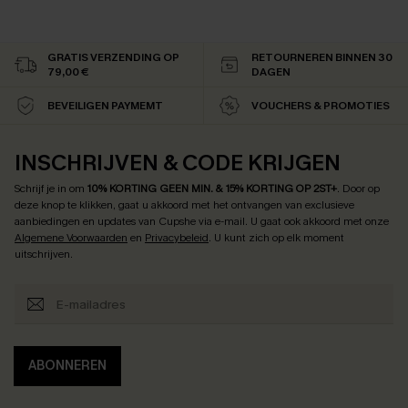
GRATIS VERZENDING OP
RETOURNEREN BINNEN 30
79,00 €
DAGEN
BEVEILIGEN PAYMEMT
VOUCHERS & PROMOTIES
INSCHRIJVEN & CODE KRIJGEN
Schrijf je in om
10% KORTING GEEN MIN. & 15% KORTING OP 2ST+
.
Door op
deze knop te klikken, gaat u akkoord met het ontvangen van exclusieve
aanbiedingen en updates van Cupshe via e-mail. U gaat ook akkoord met onze
Algemene Voorwaarden
en
Privacybeleid
. U kunt zich op elk moment
uitschrijven.
ABONNEREN