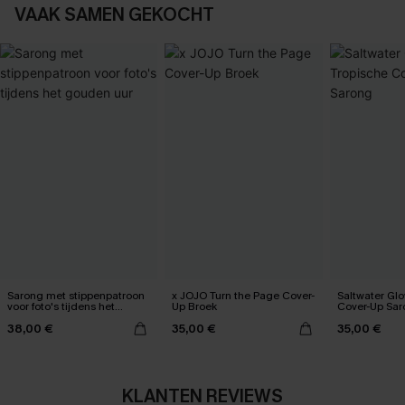
VAAK SAMEN GEKOCHT
Sarong met stippenpatroon
x JOJO Turn the Page Cover-
Saltwater Gl
voor foto's tijdens het
Up Broek
Cover-Up Sar
gouden uur
38,00 €
35,00 €
35,00 €
KLANTEN REVIEWS