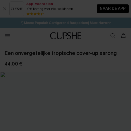
App-voordelen
NAAR DE APP
10% korting voor nieuwe klanten
LAATSTE KANS
⚡️
| Tot 50% korting>>
🩱
Meest Populair Corrigerend Badpakken| Must Have>>
💌Abonneer je & ontvang tot 15% korting>>
👙
Koop 3, krijg 15% korting | CODE: SW15
Een onvergetelijke tropische cover-up sarong
44,00 €