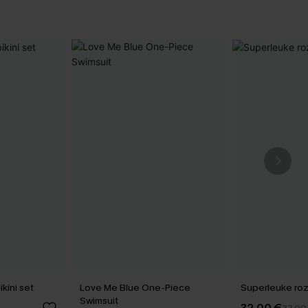
kini set
Love Me Blue One-Piece
Superleuke roze
Swimsuit