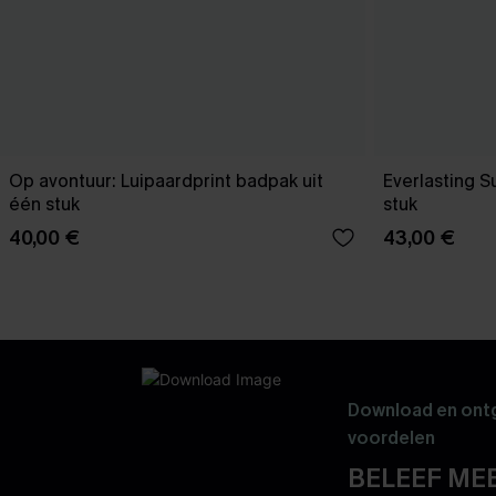
Op avontuur: Luipaardprint badpak uit
Everlasting 
één stuk
stuk
40,00 €
43,00 €
Download en ontg
voordelen
BELEEF MEE