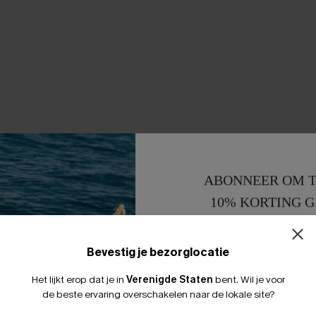
ABONNEER OM T
10% KORTING G
15% KORTING 
Bevestig je bezorglocatie
Het lijkt erop dat je in
Verenigde Staten
bent.
Wil je voor
de beste ervaring overschakelen naar de lokale site?