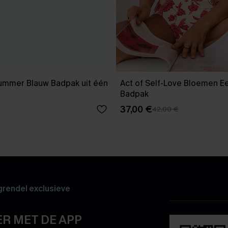
Summer Blauw Badpak uit één
Act of Self-Love Bloemen E
Badpak
37,00 €
42,00 €
rendel exclusieve
R MET DE APP