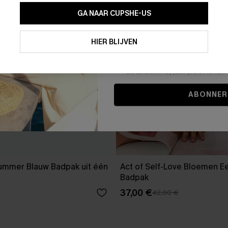
GA NAAR CUPSHE-US
Door je contactgegevens in te vullen e
je akkoord met onze
Algemene Voorw
HIER BLIJVEN
stemt er tevens mee in om herhaalde
en gepersonaliseerde marketingbericht
winkelwagen) en e-mails van Cupshe 
niet vereist voor een aankoop. We kunn
informatie gebruiken om producten e
die aansluiten bij jouw profiel. Je ku
ABONNER
Summer Blauw Badpak uit één
Act of Self-Love Bloemen E
Badpak
37,00 €
42,00 €