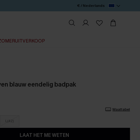
€ / Nederlands
ZOMERUITVERKOOP
ven blauw eendelig badpak
Maattabel
L(42)
LAAT HET ME WETEN