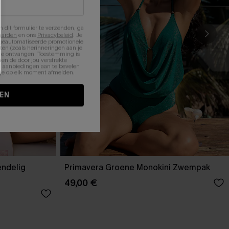
n dit formulier te verzenden, ga
aarden
en ons
Privacybeleid
. Je
 geautomatiseerde promotionele
en (zoals herinneringen aan je
te ontvangen. Toestemming is
en de door jou verstrekte
n aanbiedingen aan te bevelen
nt je op elk moment afmelden.
EN
endelig
Primavera Groene Monokini Zwempak
49,00 €