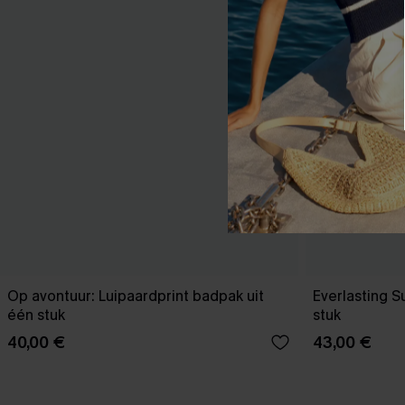
Op avontuur: Luipaardprint badpak uit
Everlasting 
één stuk
stuk
40,00 €
43,00 €