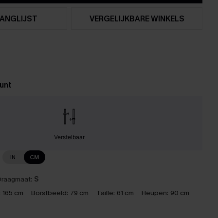
ANGLIJST
VERGELIJKBARE WINKELS
unt
Verstelbaar
IN
CM
raagmaat:
S
:
165 cm
Borstbeeld:
79 cm
Taille:
61 cm
Heupen:
90 cm