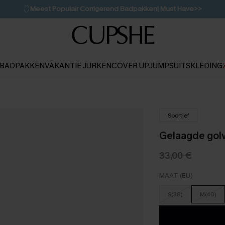
🩱
Meest Populair Corrigerend Badpakken| Must Have>>
💌Abonneer je & ontvang tot 15% korting>>
👙
Koop 3, krijg 15% korting | CODE: SW15
BADPAKKEN
VAKANTIE JURKEN
COVER UP
JUMPSUITS
KLEDING
Sportief
Gelaagde gol
33,00 €
MAAT (EU)
S(38)
M(40)