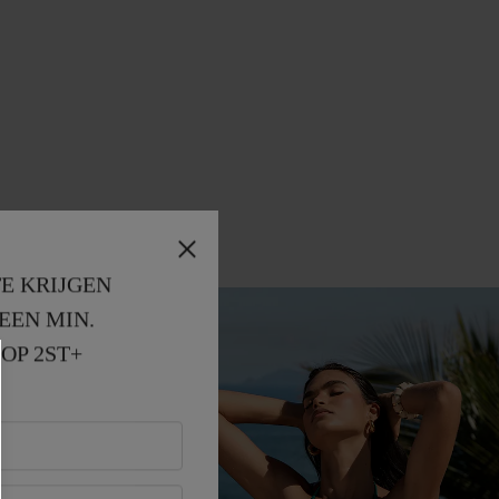
E KRIJGEN
EEN MIN. 
OP 2ST+