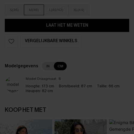
S(36)
M(38)
L(40/42)
XL(44)
LAAT HET ME WETEN
VERGELIJKBARE WINKELS
Modelgegevens
IN
CM
Model Draagmaat:
S
Hoogte:
173 cm
Borstbeeld:
87 cm
Taille:
66 cm
Heupen:
82 cm
KOOP HET MET