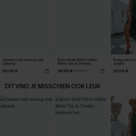
Zwarte midi-sarong met
Boho Shell Stitch Halter
Bosgroene ma
zijband
Bikini Top & Cheeky
zijsplit
Bottoms Set
30,00 €
36,00 €
32,00 €
40,00 €
DIT VIND JE MISSCHIEN OOK LEUK