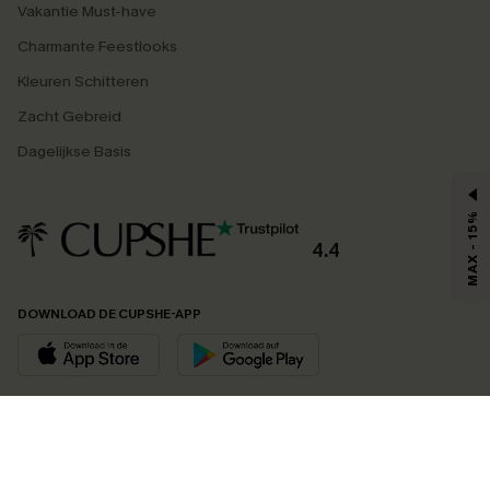
Vakantie Must-have
Charmante Feestlooks
Kleuren Schitteren
Zacht Gebreid
Dagelijkse Basis
MAX - 15%
4.4
DOWNLOAD DE CUPSHE-APP
VOLG ONS OP