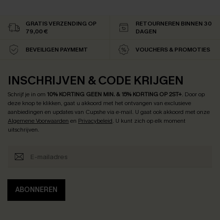
GRATIS VERZENDING OP
RETOURNEREN BINNEN 30
79,00 €
DAGEN
BEVEILIGEN PAYMEMT
VOUCHERS & PROMOTIES
INSCHRIJVEN & CODE KRIJGEN
Schrijf je in om
10% KORTING GEEN MIN. & 15% KORTING OP 2ST+
.
Door op
deze knop te klikken, gaat u akkoord met het ontvangen van exclusieve
aanbiedingen en updates van Cupshe via e-mail. U gaat ook akkoord met onze
Algemene Voorwaarden
en
Privacybeleid
. U kunt zich op elk moment
uitschrijven.
ABONNEREN