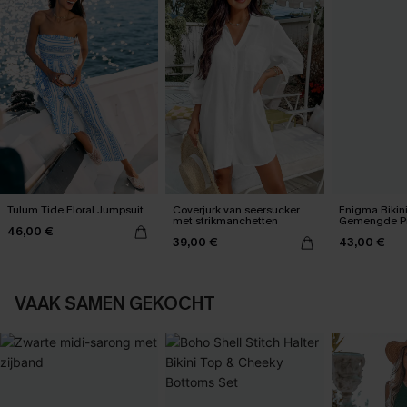
Tulum Tide Floral Jumpsuit
Coverjurk van seersucker
Enigma Bikin
met strikmanchetten
Gemengde Pr
46,00 €
39,00 €
43,00 €
VAAK SAMEN GEKOCHT