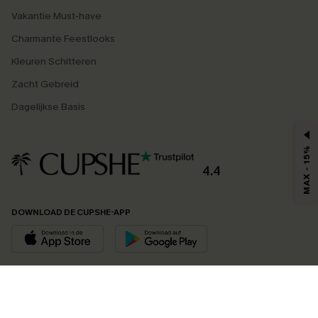
Vakantie Must-have
Charmante Feestlooks
Kleuren Schitteren
Zacht Gebreid
Dagelijkse Basis
MAX - 15%
4.4
DOWNLOAD DE CUPSHE-APP
VOLG ONS OP