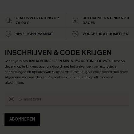
GRATIS VERZENDING OP
RETOURNEREN BINNEN 30
79,00 €
DAGEN
BEVEILIGEN PAYMEMT
VOUCHERS & PROMOTIES
INSCHRIJVEN & CODE KRIJGEN
Schrijf je in om
10% KORTING GEEN MIN. & 15% KORTING OP 2ST+
.
Door op
deze knop te klikken, gaat u akkoord met het ontvangen van exclusieve
aanbiedingen en updates van Cupshe via e-mail. U gaat ook akkoord met onze
Algemene Voorwaarden
en
Privacybeleid
. U kunt zich op elk moment
uitschrijven.
ABONNEREN