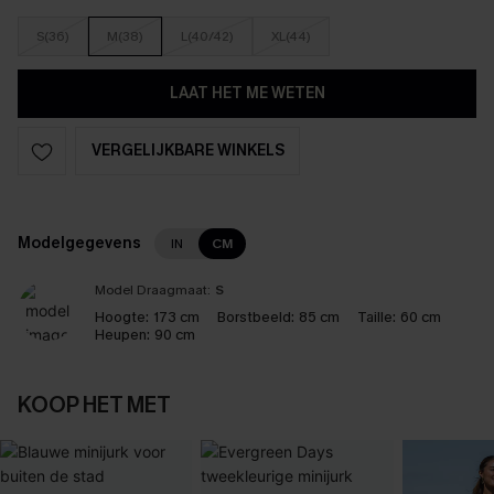
S(36)
M(38)
L(40/42)
XL(44)
LAAT HET ME WETEN
VERGELIJKBARE WINKELS
Modelgegevens
IN
CM
Model Draagmaat:
S
Hoogte:
173 cm
Borstbeeld:
85 cm
Taille:
60 cm
Heupen:
90 cm
KOOP HET MET