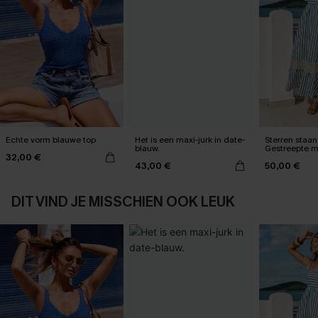
Echte vorm blauwe top
Het is een maxi-jurk in date-
Sterren staan 
blauw.
Gestreepte m
32,00 €
43,00 €
50,00 €
DIT VIND JE MISSCHIEN OOK LEUK