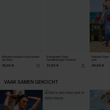
Blauwe minijurk voor buiten
Evergreen Days
Hidden Gem 
de stad
tweekleurige minijurk
jurk
35,00 €
37,00 €
38,00 €
VAAK SAMEN GEKOCHT