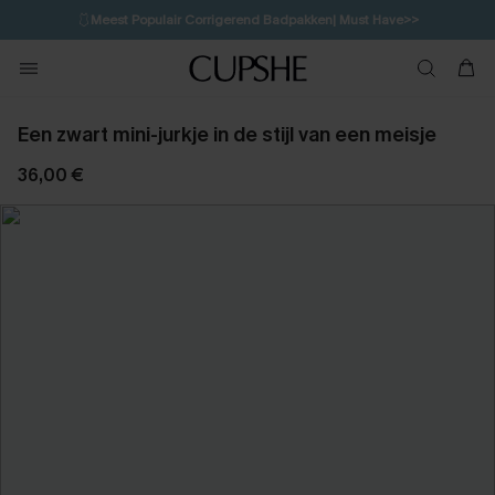
🩱
Meest Populair Corrigerend Badpakken| Must Have>>
💌Abonneer je & ontvang tot 15% korting>>
👙
Koop 3, krijg 15% korting | CODE: SW15
Een zwart mini-jurkje in de stijl van een meisje
36,00 €