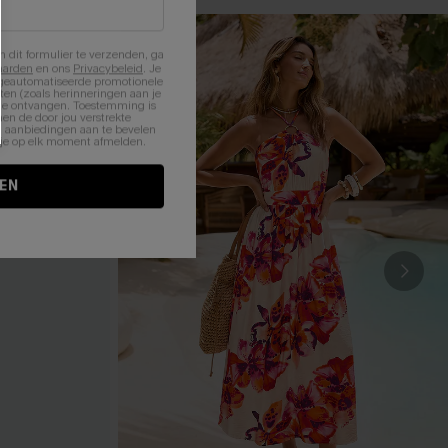
n dit formulier te verzenden, ga
aarden
en ons
Privacybeleid
. Je
 geautomatiseerde promotionele
en (zoals herinneringen aan je
te ontvangen. Toestemming is
en de door jou verstrekte
n aanbiedingen aan te bevelen
nt je op elk moment afmelden.
EN