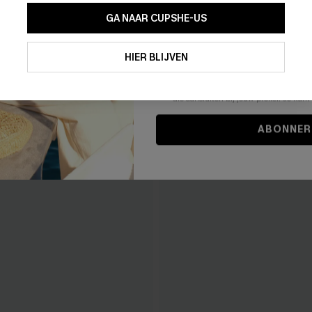
GA NAAR CUPSHE-US
Door je contactgegevens in te vullen e
je akkoord met onze
Algemene Voorw
HIER BLIJVEN
stemt er tevens mee in om herhaalde
en gepersonaliseerde marketingbericht
winkelwagen) en e-mails van Cupshe 
niet vereist voor een aankoop. We kunn
informatie gebruiken om producten e
die aansluiten bij jouw profiel. Je ku
ABONNER