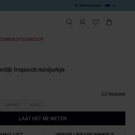
€ / Nederlands
ZOMERUITVERKOOP
rlijk tropisch minijurkje
Maattabel
L(40/42)
XL(44)
LAAT HET ME WETEN
ANGLIJST
VERGELIJKBARE WINKELS