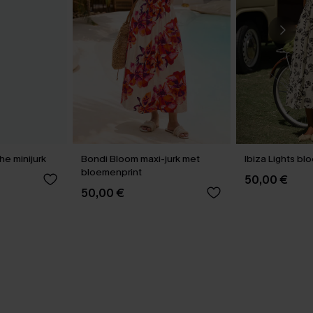
he minijurk
Bondi Bloom maxi-jurk met
Ibiza Lights bl
bloemenprint
50,00 €
50,00 €