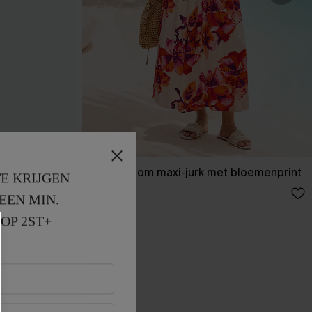
-blauw.
Bondi Bloom maxi-jurk met bloemenprint
E KRIJGEN
50,00 €
EEN MIN. 
OP 2ST+