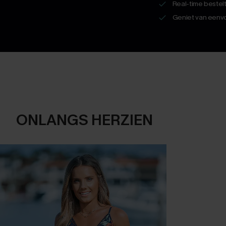
Real-time bestel
Geniet van eenvo
ONLANGS HERZIEN