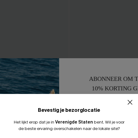
 blauwe midi-jurk
Het is een maxi-jurk in date
ABONNEER OM T
43,00 €
10% KORTING G
15% KORTING 
Bevestig je bezorglocatie
Het lijkt erop dat je in
Verenigde Staten
bent.
Wil je voor
LEUK
de beste ervaring overschakelen naar de lokale site?