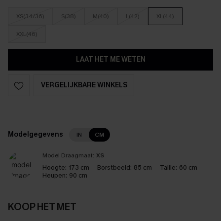
XS(34/36)
S(38)
M(40)
L(42)
XL(44)
XXL(46)
LAAT HET ME WETEN
VERGELIJKBARE WINKELS
Modelgegevens
IN
CM
Model Draagmaat:
XS
Hoogte:
173 cm
Borstbeeld:
85 cm
Taille:
60 cm
Heupen:
90 cm
KOOP HET MET