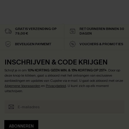
GRATIS VERZENDING OP
RETOURNEREN BINNEN 30
79,00 €
DAGEN
BEVEILIGEN PAYMEMT
VOUCHERS & PROMOTIES
INSCHRIJVEN & CODE KRIJGEN
Schrijf je in om
10% KORTING GEEN MIN. & 15% KORTING OP 2ST+
.
Door op
deze knop te klikken, gaat u akkoord met het ontvangen van exclusieve
aanbiedingen en updates van Cupshe via e-mail. U gaat ook akkoord met onze
Algemene Voorwaarden
en
Privacybeleid
. U kunt zich op elk moment
uitschrijven.
ABONNEREN