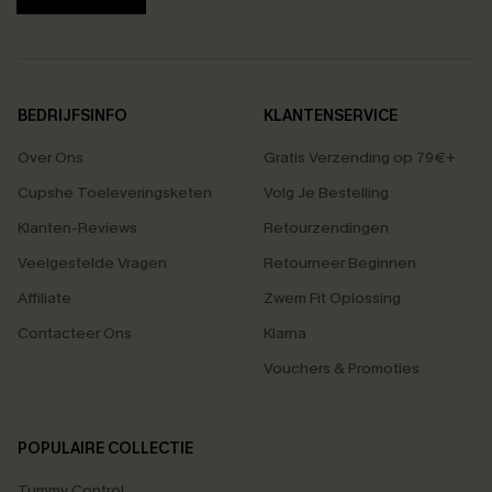
BEDRIJFSINFO
KLANTENSERVICE
Over Ons
Gratis Verzending op 79€+
Cupshe Toeleveringsketen
Volg Je Bestelling
Klanten-Reviews
Retourzendingen
Veelgestelde Vragen
Retourneer Beginnen
Affiliate
Zwem Fit Oplossing
Contacteer Ons
Klarna
Vouchers & Promoties
POPULAIRE COLLECTIE
Tummy Control