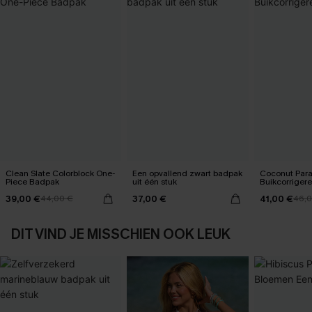
Clean Slate Colorblock One-
Een opvallend zwart badpak
Coconut Para
Piece Badpak
uit één stuk
Buikcorriger
39,00 €
37,00 €
41,00 €
44,00 €
46,0
DIT VIND JE MISSCHIEN OOK LEUK