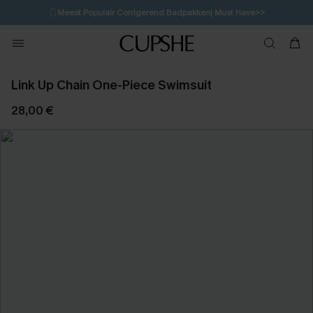
🩱
Meest Populair Corrigerend Badpakken| Must Have>>
💌Abonneer je & ontvang tot 15% korting>>
🍃
Koop 2, krijg 10% korting | CODE: AG18
Link Up Chain One-Piece Swimsuit
28,00 €