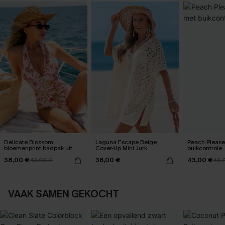
Delicate Blossom
Laguna Escape Beige
Peach Pleas
bloemenprint badpak uit
Cover-Up Mini Jurk
buikcontrole
één stuk
38,00 €
36,00 €
43,00 €
43,00 €
49,
VAAK SAMEN GEKOCHT