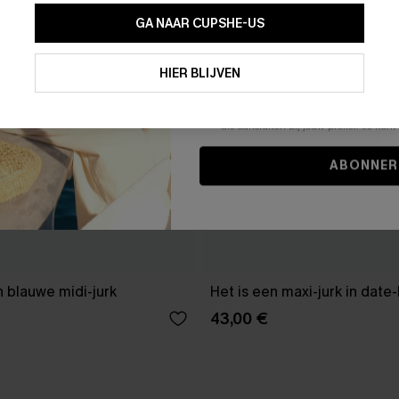
GA NAAR CUPSHE-US
Door je contactgegevens in te vullen e
je akkoord met onze
Algemene Voorw
HIER BLIJVEN
stemt er tevens mee in om herhaalde
en gepersonaliseerde marketingbericht
winkelwagen) en e-mails van Cupshe 
niet vereist voor een aankoop. We kunn
informatie gebruiken om producten e
die aansluiten bij jouw profiel. Je ku
ABONNER
 blauwe midi-jurk
Het is een maxi-jurk in date
43,00 €