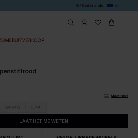
€ / Nederlands
ZOMERUITVERKOOP
ippenstiftrood
Maattabel
L(40/42)
XL(44)
LAAT HET ME WETEN
ANGLIJST
VERGELIJKBARE WINKELS