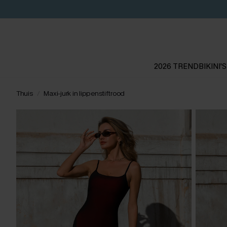
2026 TREND
BIKINI'S
Thuis
Maxi-jurk in lippenstiftrood