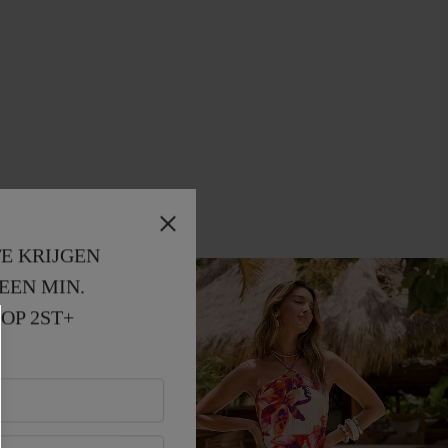
E KRIJGEN
EEN MIN. 
OP 2ST+