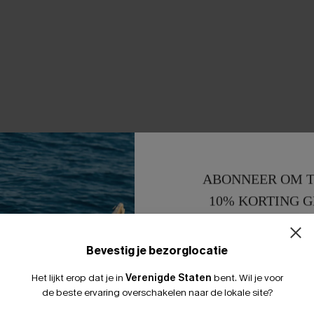
ABONNEER OM T
10% KORTING G
15% KORTING 
Bevestig je bezorglocatie
Het lijkt erop dat je in
Verenigde Staten
bent.
Wil je voor
de beste ervaring overschakelen naar de lokale site?