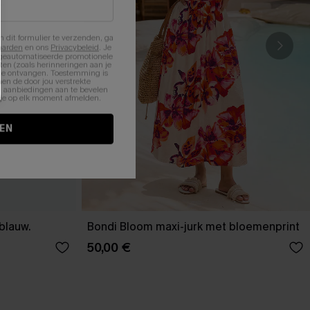
n dit formulier te verzenden, ga
aarden
en ons
Privacybeleid
. Je
 geautomatiseerde promotionele
en (zoals herinneringen aan je
te ontvangen. Toestemming is
en de door jou verstrekte
n aanbiedingen aan te bevelen
nt je op elk moment afmelden.
EN
-blauw.
Bondi Bloom maxi-jurk met bloemenprint
50,00 €