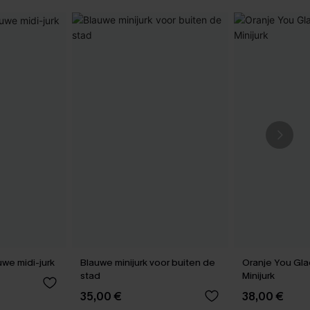
we midi-jurk
Blauwe minijurk voor buiten de
Oranje You Gla
stad
Minijurk
35,00 €
38,00 €