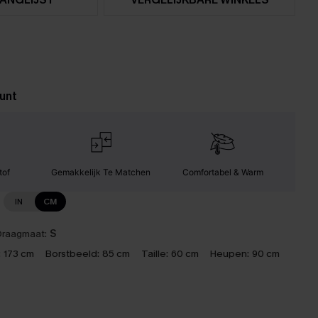
unt
tof
Gemakkelijk Te Matchen
Comfortabel & Warm
IN
CM
raagmaat:
S
:
173 cm
Borstbeeld:
85 cm
Taille:
60 cm
Heupen:
90 cm