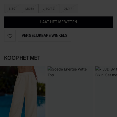
S(36)
M(38)
L(40/42)
XL(44)
LAAT HET ME WETEN
VERGELIJKBARE WINKELS
KOOP HET MET