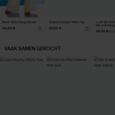
Blank Slate Beige Broek
Goede Energie Witte Top
x JJD By the 
Set met beug
40,00 €
35,00 €
36,00 €
40,
VAAK SAMEN GEKOCHT