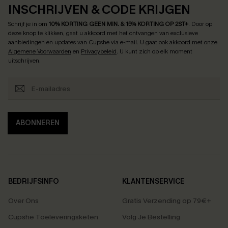
INSCHRIJVEN & CODE KRIJGEN
Schrijf je in om
10% KORTING GEEN MIN. & 15% KORTING OP 2ST+
.
Door op
deze knop te klikken, gaat u akkoord met het ontvangen van exclusieve
aanbiedingen en updates van Cupshe via e-mail. U gaat ook akkoord met onze
Algemene Voorwaarden
en
Privacybeleid
. U kunt zich op elk moment
uitschrijven.
ABONNEREN
BEDRIJFSINFO
KLANTENSERVICE
Over Ons
Gratis Verzending op 79€+
Cupshe Toeleveringsketen
Volg Je Bestelling