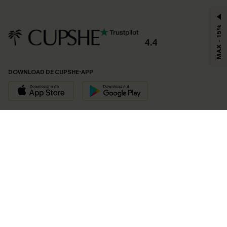
MAX - 15%
4.4
DOWNLOAD DE CUPSHE-APP
VOLG ONS OP
©2026 CUPSHE EU
Bekijk onze
algemene voorwaarden
,
privacybeleid
en
toegankelijkheidsverklaring
.