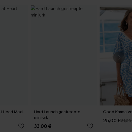
at Heart Maxi-
Hard Launch gestreepte
Good Karma Ver
minijurk
25,00 €
31,00
33,00 €