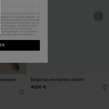
n dit formulier te verzenden, ga
aarden
en ons
Privacybeleid
. Je
 geautomatiseerde promotionele
en (zoals herinneringen aan je
te ontvangen. Toestemming is
en de door jou verstrekte
n aanbiedingen aan te bevelen
nt je op elk moment afmelden.
EN
estreepte
Beige top met kanten details
40,00 €