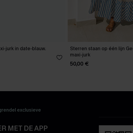
xi-jurk in date-blauw.
Sterren staan op één lijn G
maxi-jurk
50,00 €
rendel exclusieve
R MET DE APP