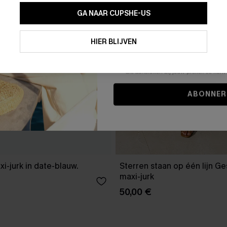
GA NAAR CUPSHE-US
Door je contactgegevens in te vullen e
je akkoord met onze
Algemene Voorw
HIER BLIJVEN
stemt er tevens mee in om herhaalde
en gepersonaliseerde marketingbericht
winkelwagen) en e-mails van Cupshe 
niet vereist voor een aankoop. We kunn
informatie gebruiken om producten e
die aansluiten bij jouw profiel. Je ku
ABONNER
xi-jurk in date-blauw.
Sterren staan op één lijn G
maxi-jurk
50,00 €