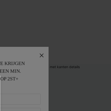
E KRIJGEN
EEN MIN. 
OP 2ST+