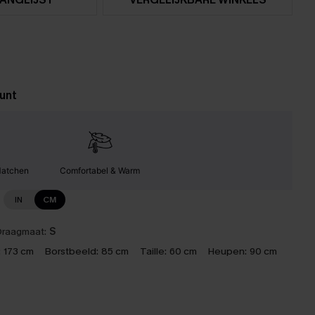
unt
Matchen
Comfortabel & Warm
IN
CM
raagmaat:
S
:
173 cm
Borstbeeld:
85 cm
Taille:
60 cm
Heupen:
90 cm