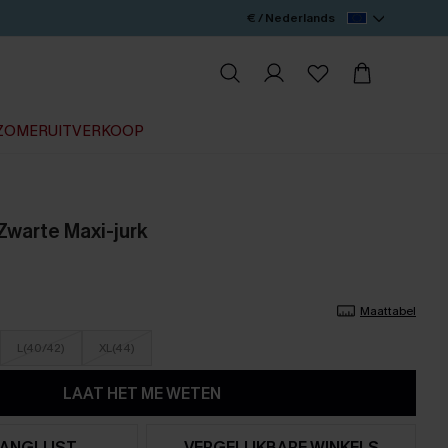
€ / Nederlands
ZOMERUITVERKOOP
Zwarte Maxi-jurk
Maattabel
L(40/42)
XL(44)
LAAT HET ME WETEN
ANGLIJST
VERGELIJKBARE WINKELS