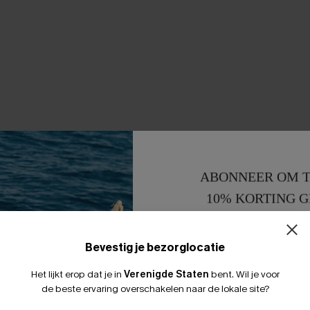
ABONNEER OM T
10% KORTING G
15% KORTING 
Bevestig je bezorglocatie
Het lijkt erop dat je in
Verenigde Staten
bent.
Wil je voor
de beste ervaring overschakelen naar de lokale site?