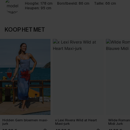
Hoogte:
178 cm
Borstbeeld:
86 cm
Taille:
66 cm
Heupen:
95 cm
KOOP HET MET
Hidden Gem bloemen maxi-
x Lexi Rivera Wild at Heart
Wilde Roman
jurk
Maxi-jurk
Midi Jurk