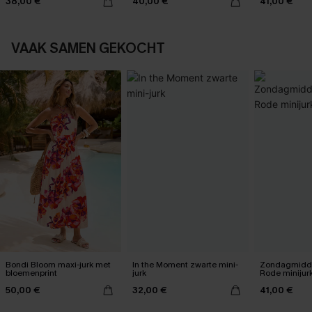
38,00 €
40,00 €
41,00 €
VAAK SAMEN GEKOCHT
Bondi Bloom maxi-jurk met
In the Moment zwarte mini-
Zondagmidda
bloemenprint
jurk
Rode minijur
50,00 €
32,00 €
41,00 €