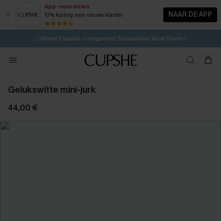
App-voordelen
NAAR DE APP
10% korting voor nieuwe klanten
LAATSTE KANS
⚡️
| Tot 50% korting>>
🩱
Meest Populair Corrigerend Badpakken| Must Have>>
💌Abonneer je & ontvang tot 15% korting>>
👙
Koop 3, krijg 15% korting | CODE: SW15
Gelukswitte mini-jurk
44,00 €