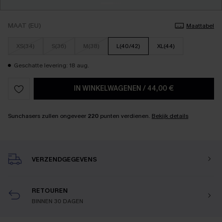
MAAT (EU)
Maattabel
XS(34)
S(36)
M(38)
L(40/42)
XL(44)
Geschatte levering: 18 aug.
IN WINKELWAGENEN
/
44,00 €
Sunchasers zullen ongeveer
220
punten verdienen.
Bekijk details
VERZENDGEGEVENS
RETOUREN
BINNEN 30 DAGEN