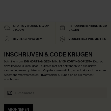
GRATIS VERZENDING OP
RETOURNEREN BINNEN 30
79,00 €
DAGEN
BEVEILIGEN PAYMEMT
VOUCHERS & PROMOTIES
INSCHRIJVEN & CODE KRIJGEN
Schrijf je in om
10% KORTING GEEN MIN. & 15% KORTING OP 2ST+
.
Door op
deze knop te klikken, gaat u akkoord met het ontvangen van exclusieve
aanbiedingen en updates van Cupshe via e-mail. U gaat ook akkoord met onze
Algemene Voorwaarden
en
Privacybeleid
. U kunt zich op elk moment
uitschrijven.
ABONNEREN