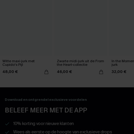
Witte maxi-jurk met
Zwarte midi-jurk uit de From
In the Momen
Cupido's Pijl
the Heart-collectie
jurk
48,00 €
46,00 €
32,00 €
Download en ontgrendel exclusieve voordelen
BELEEF MEER MET DE APP
10% korting voor nieuwe klanten
Wees als eerste op de hoogte van exclusieve drops