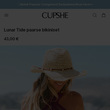
🩱
Meest Populair Corrigerend Badpakken| Must Have>>
💌Abonneer je & ontvang tot 15% korting>>
👙
Koop 3, krijg 15% korting | CODE: SW15
Lunar Tide paarse bikiniset
43,00 €