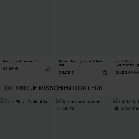
Aura Floral Tankini Set
Koffie-dadelgroene bikini
x JJD By the 
set
Set met beug
47,00 €
39,00 €
36,00 €
40,
DIT VIND JE MISSCHIEN OOK LEUK