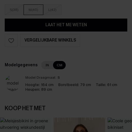
S(38)
M(40)
L(42)
LAAT HET ME WETEN
VERGELIJKBARE WINKELS
Modelgegevens
IN
CM
Model Draagmaat:
S
Hoogte:
164 cm
Borstbeeld:
79 cm
Taille:
61 cm
Heupen:
89 cm
KOOP HET MET