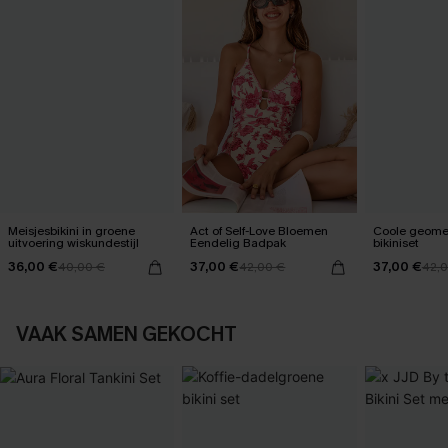
Meisjesbikini in groene
Act of Self-Love Bloemen
Coole geome
uitvoering wiskundestijl
Eendelig Badpak
bikiniset
36,00 €
37,00 €
37,00 €
40,00 €
42,00 €
42,
VAAK SAMEN GEKOCHT