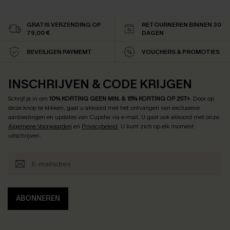
GRATIS VERZENDING OP
RETOURNEREN BINNEN 30
79,00 €
DAGEN
BEVEILIGEN PAYMEMT
VOUCHERS & PROMOTIES
INSCHRIJVEN & CODE KRIJGEN
Schrijf je in om
10% KORTING GEEN MIN. & 15% KORTING OP 2ST+
.
Door op
deze knop te klikken, gaat u akkoord met het ontvangen van exclusieve
aanbiedingen en updates van Cupshe via e-mail. U gaat ook akkoord met onze
Algemene Voorwaarden
en
Privacybeleid
. U kunt zich op elk moment
uitschrijven.
ABONNEREN