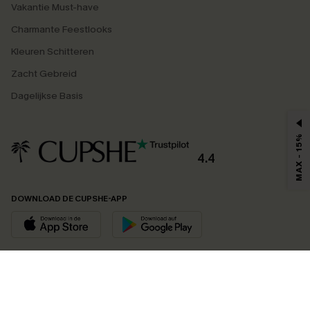
Vakantie Must-have
Charmante Feestlooks
Kleuren Schitteren
Zacht Gebreid
Dagelijkse Basis
MAX - 15%
4.4
DOWNLOAD DE CUPSHE-APP
VOLG ONS OP