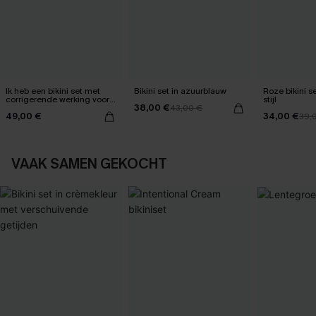
Ik heb een bikini set met
Bikini set in azuurblauw
Roze bikini set helemaal
corrigerende werking voor
stijl
38,00 €
mijn buik gekregen.
43,00 €
49,00 €
34,00 €
39,
VAAK SAMEN GEKOCHT