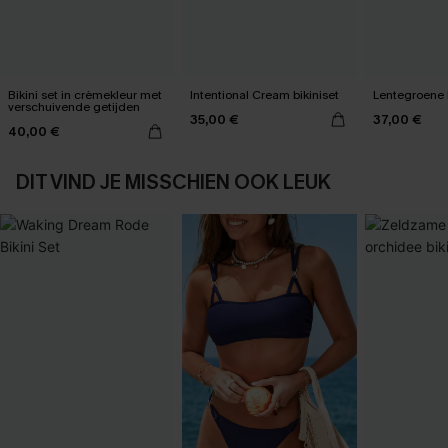
Bikini set in crèmekleur met
Intentional Cream bikiniset
Lentegroene b
verschuivende getijden
35,00 €
37,00 €
40,00 €
DIT VIND JE MISSCHIEN OOK LEUK