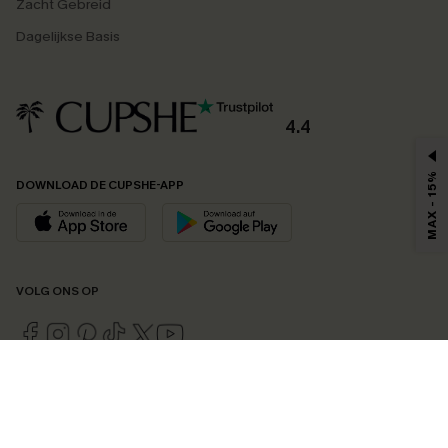
Zacht Gebreid
Dagelijkse Basis
4.4
MAX - 15%
DOWNLOAD DE CUPSHE-APP
VOLG ONS OP
©2026 CUPSHE EU