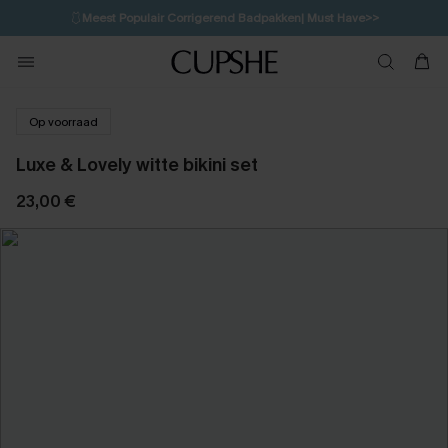
🩱
Meest Populair Corrigerend Badpakken| Must Have>>
💌Abonneer je & ontvang tot 15% korting>>
👙
Koop 3, krijg 15% korting | CODE: SW15
Op voorraad
Luxe & Lovely witte bikini set
23,00 €