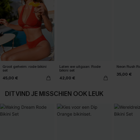
Groot geheim: rode bikini
Laten we uitgaan: Rode
Neon Rush Ro
set
bikini set
35,00 €
45,00 €
42,00 €
DIT VIND JE MISSCHIEN OOK LEUK