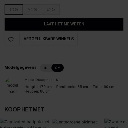
S(38)
M(40)
L(42)
LAAT HET ME WETEN
VERGELIJKBARE WINKELS
Modelgegevens
IN
CM
Model Draagmaat:
S
Hoogte:
176 cm
Borstbeeld:
85 cm
Taille:
60 cm
Heupen:
88 cm
KOOP HET MET