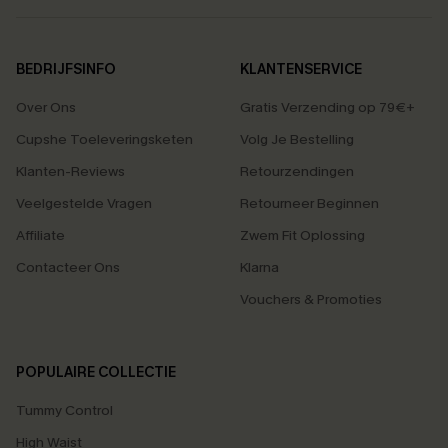
BEDRIJFSINFO
KLANTENSERVICE
Over Ons
Gratis Verzending op 79€+
Cupshe Toeleveringsketen
Volg Je Bestelling
Klanten-Reviews
Retourzendingen
Veelgestelde Vragen
Retourneer Beginnen
Affiliate
Zwem Fit Oplossing
Contacteer Ons
Klarna
Vouchers & Promoties
POPULAIRE COLLECTIE
Tummy Control
High Waist