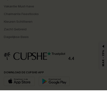
Vakantie Must-have
Charmante Feestlooks
Kleuren Schitteren
Zacht Gebreid
Dagelijkse Basis
MAX - 15%
4.4
DOWNLOAD DE CUPSHE-APP
VOLG ONS OP