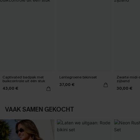
Captivated badpak met
Lentegroene bikiniset
Zwarte midi-
buikcontrole uit één stuk
zijband
37,00 €
43,00 €
30,00 €
VAAK SAMEN GEKOCHT