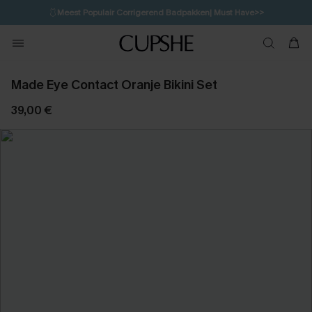
🩱
Meest Populair Corrigerend Badpakken| Must Have>>
💌Abonneer je & ontvang tot 15% korting>>
👙
Koop 3, krijg 15% korting | CODE: SW15
Made Eye Contact Oranje Bikini Set
39,00 €