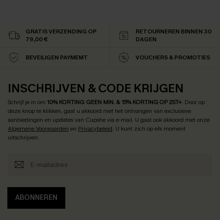
GRATIS VERZENDING OP
RETOURNEREN BINNEN 30
79,00 €
DAGEN
BEVEILIGEN PAYMEMT
VOUCHERS & PROMOTIES
INSCHRIJVEN & CODE KRIJGEN
Schrijf je in om
10% KORTING GEEN MIN. & 15% KORTING OP 2ST+
.
Door op
deze knop te klikken, gaat u akkoord met het ontvangen van exclusieve
aanbiedingen en updates van Cupshe via e-mail. U gaat ook akkoord met onze
Algemene Voorwaarden
en
Privacybeleid
. U kunt zich op elk moment
uitschrijven.
ABONNEREN