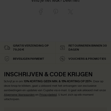
Vind je het leuk? Deel het!
GRATIS VERZENDING OP
RETOURNEREN BINNEN 30
79,00 €
DAGEN
BEVEILIGEN PAYMEMT
VOUCHERS & PROMOTIES
INSCHRIJVEN & CODE KRIJGEN
Schrijf je in om
10% KORTING GEEN MIN. & 15% KORTING OP 2ST+
.
Door op
deze knop te klikken, gaat u akkoord met het ontvangen van exclusieve
aanbiedingen en updates van Cupshe via e-mail. U gaat ook akkoord met onze
Algemene Voorwaarden
en
Privacybeleid
. U kunt zich op elk moment
uitschrijven.