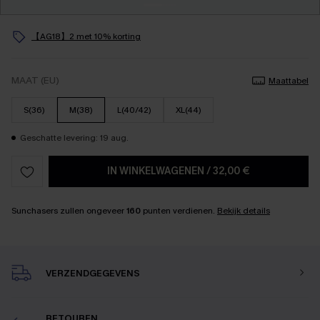
【AG18】2 met 10% korting
MAAT (EU)
Maattabel
S(36)
M(38)
L(40/42)
XL(44)
Geschatte levering: 19 aug.
IN WINKELWAGENEN
/
32,00 €
Sunchasers zullen ongeveer
160
punten verdienen.
Bekijk details
VERZENDGEGEVENS
RETOUREN