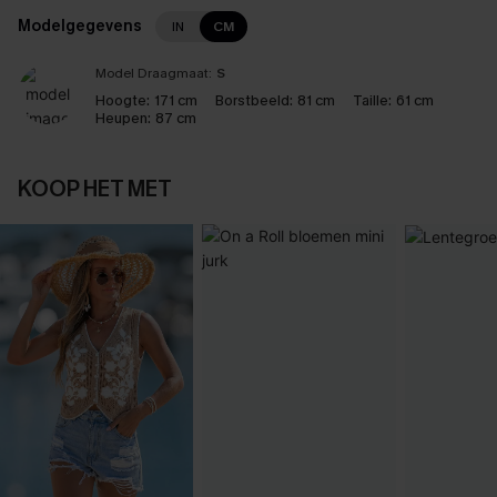
Modelgegevens
IN
CM
Model Draagmaat:
S
Hoogte:
171 cm
Borstbeeld:
81 cm
Taille:
61 cm
Heupen:
87 cm
KOOP HET MET