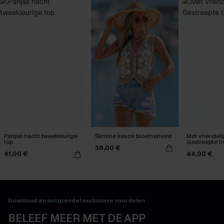
Parijse nacht tweekleurige
Slimme keuze bloemenvest
Met vriendeli
top
Gestreepte tr
38,00 €
41,00 €
44,00 €
Download en ontgrendel exclusieve voordelen
BELEEF MEER MET DE APP