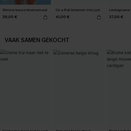
Slimme keuze bloemenvest
On a Roll bloemen mini jurk
Lentegroene b
38,00 €
41,00 €
37,00 €
VAAK SAMEN GEKOCHT