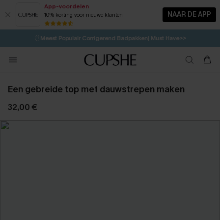
App-voordelen
NAAR DE APP
10% korting voor nieuwe klanten
LAATSTE KANS
⚡️
| Tot 50% korting>>
🩱
Meest Populair Corrigerend Badpakken| Must Have>>
💌Abonneer je & ontvang tot 15% korting>>
👙
Koop 3, krijg 15% korting | CODE: SW15
Een gebreide top met dauwstrepen maken
32,00 €