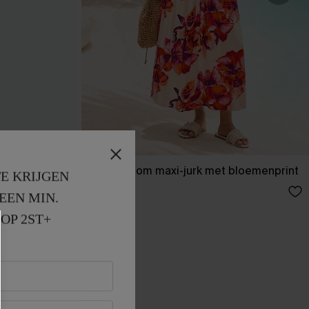
-blauw.
Bondi Bloom maxi-jurk met bloemenprint
E KRIJGEN
50,00 €
EEN MIN. 
OP 2ST+