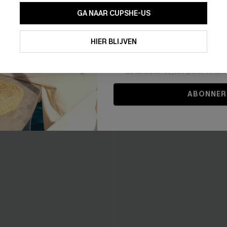
GA NAAR CUPSHE-US
Door je contactgegevens in te vullen e
je akkoord met onze
Algemene Voorw
HIER BLIJVEN
stemt er tevens mee in om herhaalde
en gepersonaliseerde marketingbericht
winkelwagen) en e-mails van Cupshe 
niet vereist voor een aankoop. We kunn
informatie gebruiken om producten e
die aansluiten bij jouw profiel. Je ku
ABONNER