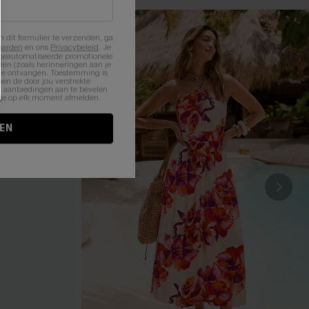
n dit formulier te verzenden, ga
aarden
en ons
Privacybeleid
. Je
 geautomatiseerde promotionele
en (zoals herinneringen aan je
te ontvangen. Toestemming is
en de door jou verstrekte
n aanbiedingen aan te bevelen
nt je op elk moment afmelden.
EN