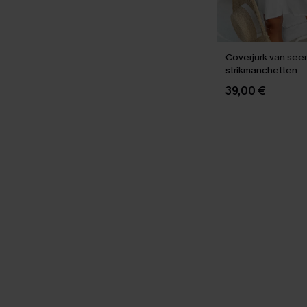
Coverjurk van see
strikmanchetten
39,00 €