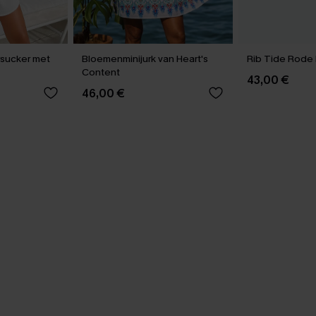
rsucker met
Bloemenminijurk van Heart's
Rib Tide Rode B
Content
43,00 €
46,00 €