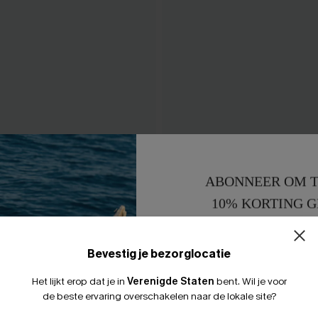
 blauwe midi-jurk
Het is een maxi-jurk in date
ABONNEER OM T
43,00 €
10% KORTING G
15% KORTING 
Bevestig je bezorglocatie
Het lijkt erop dat je in
Verenigde Staten
bent.
Wil je voor
LEUK
de beste ervaring overschakelen naar de lokale site?