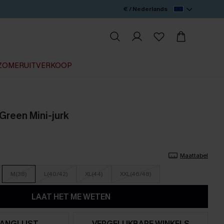
€ / Nederlands
ZOMERUITVERKOOP
reen Mini-jurk
Maattabel
M(38)
L(40/42)
XL(44)
XXL(46/48)
LAAT HET ME WETEN
ANGLIJST
VERGELIJKBARE WINKELS