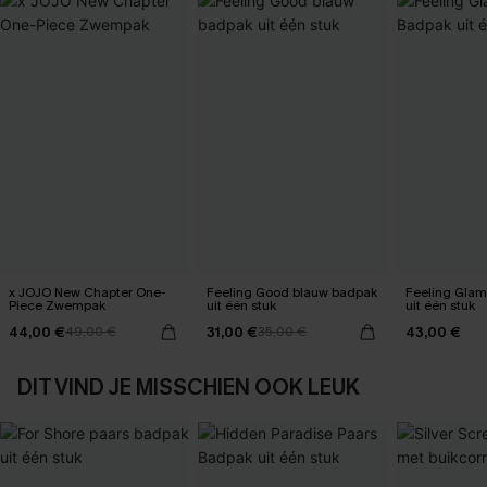
x JOJO New Chapter One-
Feeling Good blauw badpak
Feeling Glam
Piece Zwempak
uit één stuk
uit één stuk
44,00 €
31,00 €
43,00 €
49,00 €
35,00 €
DIT VIND JE MISSCHIEN OOK LEUK