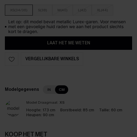
XS(34/36)
S(38)
M(40)
L(42)
XL(44)
Let op: dit model bevat metallic Lurex-garen. Voor mensen
met een gevoelige huid raden we aan het product slechts
kort te dragen.
LAAT HET ME WETEN
VERGELIJKBARE WINKELS
Modelgegevens
IN
CM
Model Draagmaat:
XS
Hoogte:
173 cm
Borstbeeld:
85 cm
Taille:
60 cm
Heupen:
90 cm
KOOP HET MET