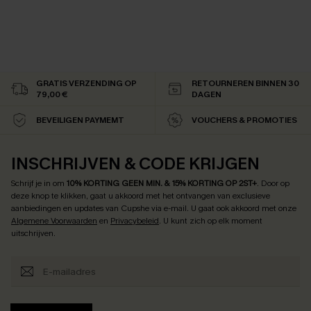
GRATIS VERZENDING OP
RETOURNEREN BINNEN 30
79,00 €
DAGEN
BEVEILIGEN PAYMEMT
VOUCHERS & PROMOTIES
INSCHRIJVEN & CODE KRIJGEN
Schrijf je in om
10% KORTING GEEN MIN. & 15% KORTING OP 2ST+
.
Door op
deze knop te klikken, gaat u akkoord met het ontvangen van exclusieve
aanbiedingen en updates van Cupshe via e-mail. U gaat ook akkoord met onze
Algemene Voorwaarden
en
Privacybeleid
. U kunt zich op elk moment
uitschrijven.