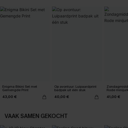
Enigma Bikini Set met
Op avontuur: Luipaardprint
Zondagmidda
Gemengde Print
badpak uit één stuk
Rode minijur
43,00 €
40,00 €
41,00 €
VAAK SAMEN GEKOCHT