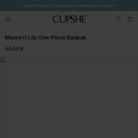
🩱
Meest Populair Corrigerend Badpakken| Must Have>>
1D:8H:12M:59S
👙
Koop 3, krijg 15% korting | CODE: SW15
💌Abonneer je & ontvang tot 15% korting>>
Mauve It Lila One-Piece Badpak
44,00 €