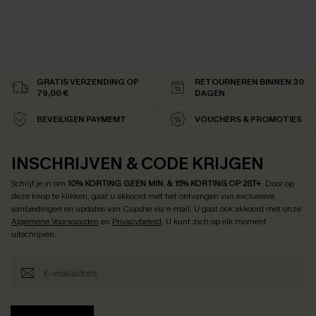
GRATIS VERZENDING OP
RETOURNEREN BINNEN 30
79,00 €
DAGEN
BEVEILIGEN PAYMEMT
VOUCHERS & PROMOTIES
INSCHRIJVEN & CODE KRIJGEN
Schrijf je in om
10% KORTING GEEN MIN. & 15% KORTING OP 2ST+
.
Door op
deze knop te klikken, gaat u akkoord met het ontvangen van exclusieve
aanbiedingen en updates van Cupshe via e-mail. U gaat ook akkoord met onze
Algemene Voorwaarden
en
Privacybeleid
. U kunt zich op elk moment
uitschrijven.