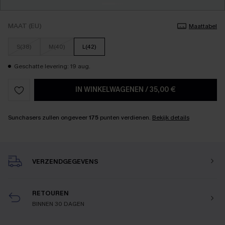
MAAT (EU)
Maattabel
S(38)
M(40)
L(42)
Geschatte levering: 19 aug.
IN WINKELWAGENEN
/
35,00 €
Sunchasers zullen ongeveer
175
punten verdienen.
Bekijk details
VERZENDGEGEVENS
RETOUREN
BINNEN 30 DAGEN