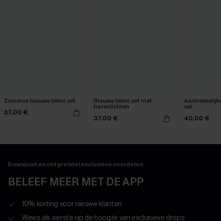
Zomerse blauwe bikini set
Blauwe bikini set met
Aantrekkelijk
havenlichten
set
37,00 €
37,00 €
40,00 €
Download en ontgrendel exclusieve voordelen
BELEEF MEER MET DE APP
10% korting voor nieuwe klanten
Wees als eerste op de hoogte van exclusieve drops