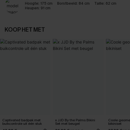
Hoogte:
175 cm
Borstbeeld:
84 cm
Taille:
62 cm
Heupen:
91 cm
KOOP HET MET
Captivated badpak met
x JJD By the Palms Bikini
Coole geome
buikcontrole uit één stuk
Set met beugel
bikiniset