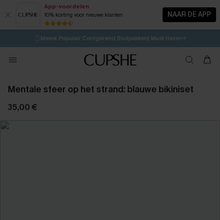
App-voordelen
NAAR DE APP
10% korting voor nieuwe klanten
LAATSTE KANS
⚡️
| Tot 50% korting>>
🩱
Meest Populair Corrigerend Badpakken| Must Have>>
💌Abonneer je & ontvang tot 15% korting>>
👙
Koop 3, krijg 15% korting | CODE: SW15
Mentale sfeer op het strand: blauwe bikiniset
35,00 €