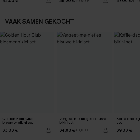
43,00 €
36,00 €
37,00 €
40,00 €
42,
VAAK SAMEN GEKOCHT
Golden Hour Club
Vergeet-me-nietjes blauwe
Koffie-dadelg
bloemenbikini set
bikiniset
set
33,00 €
34,00 €
39,00 €
43,00 €