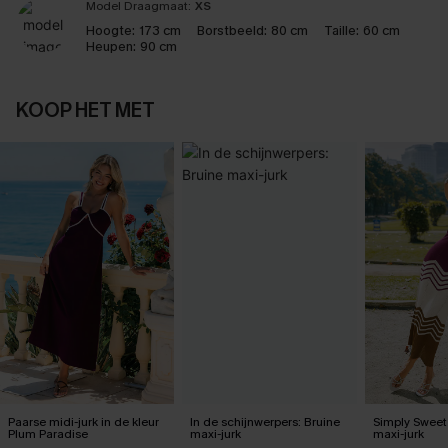
Model Draagmaat:
XS
Hoogte:
173 cm
Borstbeeld:
80 cm
Taille:
60 cm
Heupen:
90 cm
KOOP HET MET
Paarse midi-jurk in de kleur
In de schijnwerpers: Bruine
Simply Sweet
Plum Paradise
maxi-jurk
maxi-jurk