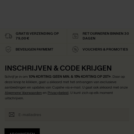
GRATIS VERZENDING OP
RETOURNEREN BINNEN 30
79,00 €
DAGEN
BEVEILIGEN PAYMEMT
VOUCHERS & PROMOTIES
INSCHRIJVEN & CODE KRIJGEN
Schrijf je in om
10% KORTING GEEN MIN. & 15% KORTING OP 2ST+
.
Door op
deze knop te klikken, gaat u akkoord met het ontvangen van exclusieve
aanbiedingen en updates van Cupshe via e-mail. U gaat ook akkoord met onze
Algemene Voorwaarden
en
Privacybeleid
. U kunt zich op elk moment
uitschrijven.