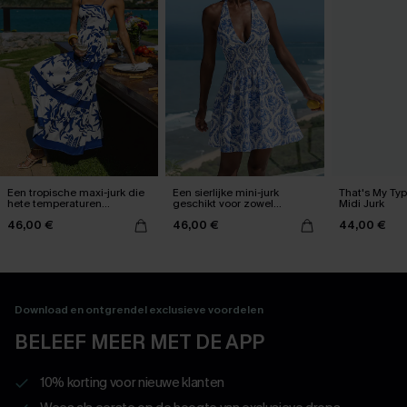
Een tropische maxi-jurk die
Een sierlijke mini-jurk
That's My Ty
hete temperaturen
geschikt voor zowel
Midi Jurk
veroorzaakt
overdag als 's avonds
46,00 €
46,00 €
44,00 €
Download en ontgrendel exclusieve voordelen
BELEEF MEER MET DE APP
10% korting voor nieuwe klanten