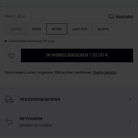
MAAT (EU)
Maattabel
XS(34)
S(36)
M(38)
L(40/42)
XL(44)
Geschatte levering: 19 aug.
IN WINKELWAGENEN
/
30,00 €
Sunchasers zullen ongeveer
150
punten verdienen.
Bekijk details
VERZENDGEGEVENS
RETOUREN
BINNEN 30 DAGEN