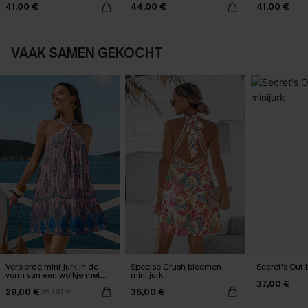
41,00 €
44,00 €
41,00 €
VAAK SAMEN GEKOCHT
Versierde mini-jurk in de
Speelse Crush bloemen
Secret's Out 
vorm van een wolkje met
mini jurk
37,00 €
bloemblaadjes
29,00 €
36,00 €
36,00 €