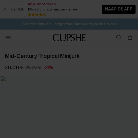
App-voordelen
NAAR DE APP
10% korting voor nieuwe klanten
LAATSTE KANS
⚡️
| Tot 50% korting>>
🩱
Meest Populair Corrigerend Badpakken| Must Have>>
💌Abonneer je & ontvang tot 15% korting>>
👙
Koop 3, krijg 15% korting | CODE: SW15
Mid-Century Tropical Minijurk
30,00 €
38,00 €
-21%