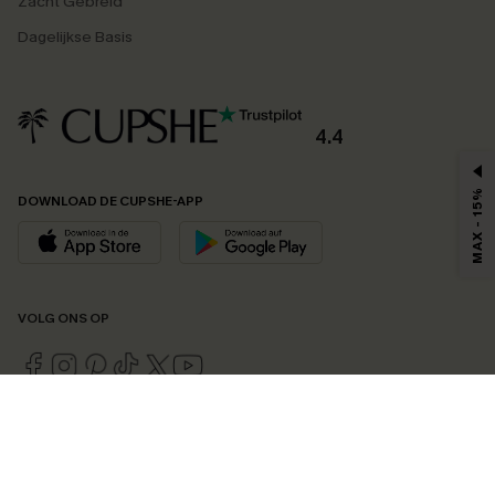
Zacht Gebreid
Dagelijkse Basis
4.4
MAX - 15%
DOWNLOAD DE CUPSHE-APP
VOLG ONS OP
©2026 CUPSHE EU