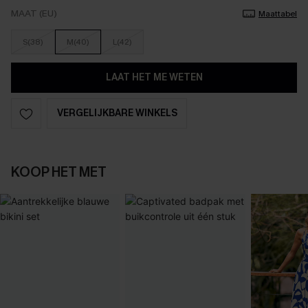
MAAT (EU)
Maattabel
S(38)
M(40)
L(42)
LAAT HET ME WETEN
VERGELIJKBARE WINKELS
KOOP HET MET