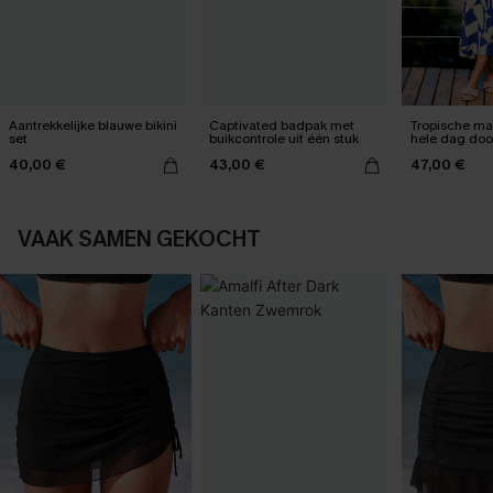
Aantrekkelijke blauwe bikini
Captivated badpak met
Tropische max
set
buikcontrole uit één stuk
hele dag do
kan worden
40,00 €
43,00 €
47,00 €
VAAK SAMEN GEKOCHT