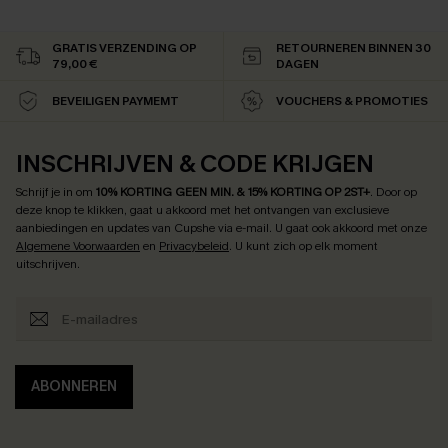
GRATIS VERZENDING OP
RETOURNEREN BINNEN 30
79,00 €
DAGEN
BEVEILIGEN PAYMEMT
VOUCHERS & PROMOTIES
INSCHRIJVEN & CODE KRIJGEN
Schrijf je in om
10% KORTING GEEN MIN. & 15% KORTING OP 2ST+
.
Door op
deze knop te klikken, gaat u akkoord met het ontvangen van exclusieve
aanbiedingen en updates van Cupshe via e-mail. U gaat ook akkoord met onze
Algemene Voorwaarden
en
Privacybeleid
. U kunt zich op elk moment
uitschrijven.
ABONNEREN