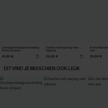
Zondagmiddagvoorstelling
Zwarte midi-sarong met
In the Momen
Rode minijurk
zijband
jurk
41,00 €
30,00 €
32,00 €
DIT VIND JE MISSCHIEN OOK LEUK