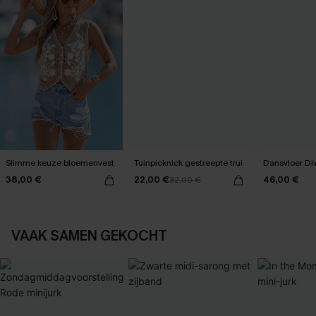
Slimme keuze bloemenvest
Tuinpicknick gestreepte trui
Dansvloer Div
38,00 €
22,00 €
46,00 €
32,00 €
VAAK SAMEN GEKOCHT