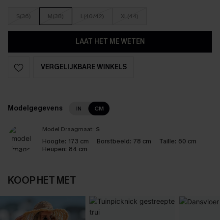
S(36)
M(38)
L(40/42)
XL(44)
LAAT HET ME WETEN
VERGELIJKBARE WINKELS
Modelgegevens
IN
CM
Model Draagmaat:
S
Hoogte:
173 cm
Borstbeeld:
78 cm
Taille:
60 cm
Heupen:
84 cm
KOOP HET MET