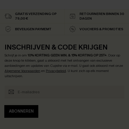
GRATIS VERZENDING OP
RETOURNEREN BINNEN 30
79,00 €
DAGEN
BEVEILIGEN PAYMEMT
VOUCHERS & PROMOTIES
INSCHRIJVEN & CODE KRIJGEN
Schrijf je in om
10% KORTING GEEN MIN. & 15% KORTING OP 2ST+
.
Door op
deze knop te klikken, gaat u akkoord met het ontvangen van exclusieve
aanbiedingen en updates van Cupshe via e-mail. U gaat ook akkoord met onze
Algemene Voorwaarden
en
Privacybeleid
. U kunt zich op elk moment
uitschrijven.
ABONNEREN