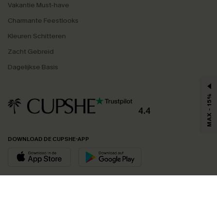
Vakantie Must-have
Charmante Feestlooks
Kleuren Schitteren
Zacht Gebreid
Dagelijkse Basis
MAX - 15%
4.4
DOWNLOAD DE CUPSHE-APP
VOLG ONS OP