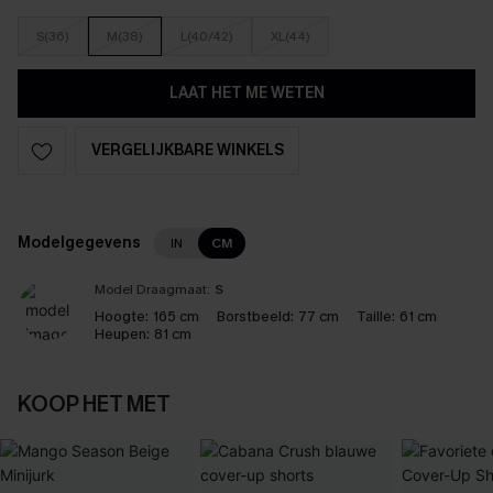
S(36)
M(38)
L(40/42)
XL(44)
LAAT HET ME WETEN
VERGELIJKBARE WINKELS
Modelgegevens
IN
CM
Model Draagmaat:
S
Hoogte:
165 cm
Borstbeeld:
77 cm
Taille:
61 cm
Heupen:
81 cm
KOOP HET MET