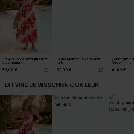
Bondi Bloom maxi-jurk met
In the Moment zwarte mini-
Zondagmidda
bloemenprint
jurk
Rode minijur
50,00 €
32,00 €
41,00 €
DIT VIND JE MISSCHIEN OOK LEUK