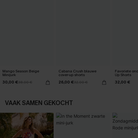
Mango Season Beige
Cabana Crush blauwe
Favoriete on
Minijurk
cover-up shorts
Up Shorts
30,00 €
26,00 €
32,00 €
38,00 €
32,00 €
VAAK SAMEN GEKOCHT