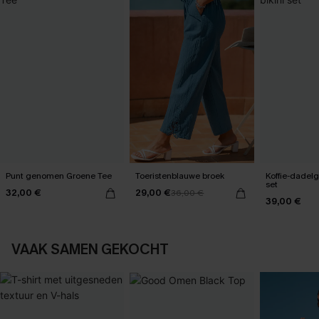
Punt genomen Groene Tee
Toeristenblauwe broek
Koffie-dadelg
set
32,00 €
29,00 €
36,00 €
39,00 €
VAAK SAMEN GEKOCHT