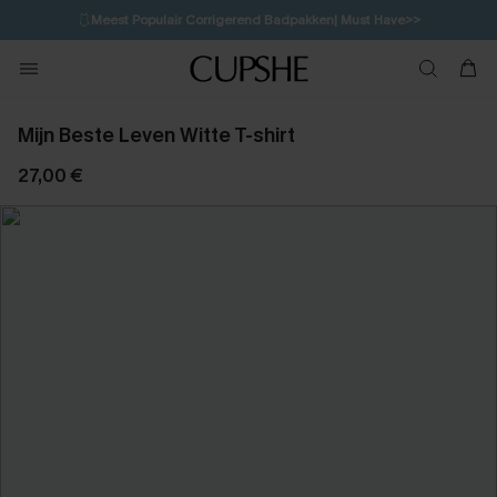
🩱
Meest Populair Corrigerend Badpakken| Must Have>>
1D:11H:39M:36S
👙
Koop 3, krijg 15% korting | CODE: SW15
💌Abonneer je & ontvang tot 15% korting>>
Mijn Beste Leven Witte T-shirt
27,00 €