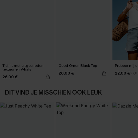
T-shirt met uitgesneden
Good Omen Black Top
textuur en V-hals
28,00 €
22,00 €
27,0
26,00 €
DIT VIND JE MISSCHIEN OOK LEUK