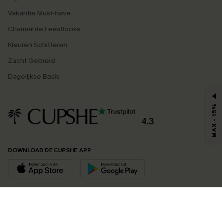
Vakantie Must-have
Charmante Feestlooks
Kleuren Schitteren
Zacht Gebreid
Dagelijkse Basis
MAX - 15%
4.3
DOWNLOAD DE CUPSHE-APP
VOLG ONS OP