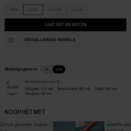
S(36)
M(38)
L(40/42)
XL(44)
LAAT HET ME WETEN
VERGELIJKBARE WINKELS
Modelgegevens
IN
CM
Model Draagmaat:
S
Hoogte:
173 cm
Borstbeeld:
85 cm
Taille:
60 cm
Heupen:
90 cm
KOOP HET MET