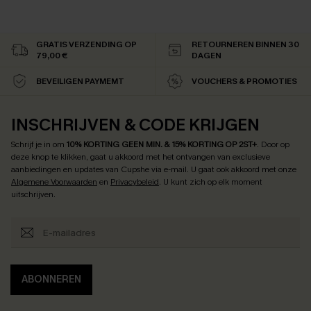
GRATIS VERZENDING OP
RETOURNEREN BINNEN 30
79,00 €
DAGEN
BEVEILIGEN PAYMEMT
VOUCHERS & PROMOTIES
INSCHRIJVEN & CODE KRIJGEN
Schrijf je in om
10% KORTING GEEN MIN. & 15% KORTING OP 2ST+
.
Door op
deze knop te klikken, gaat u akkoord met het ontvangen van exclusieve
aanbiedingen en updates van Cupshe via e-mail. U gaat ook akkoord met onze
Algemene Voorwaarden
en
Privacybeleid
. U kunt zich op elk moment
uitschrijven.
ABONNEREN