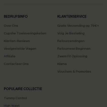
BEDRIJFSINFO
KLANTENSERVICE
Over Ons
Gratis Verzending op 79€+
Cupshe Toeleveringsketen
Volg Je Bestelling
Klanten-Reviews
Retourzendingen
Veelgestelde Vragen
Retourneer Beginnen
Affiliate
Zwem Fit Oplossing
Contacteer Ons
Klarna
Vouchers & Promoties
POPULAIRE COLLECTIE
Tummy Control
High Waist