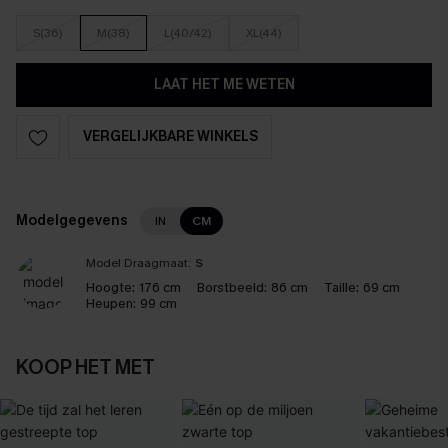
S(36)
M(38)
L(40/42)
XL(44)
LAAT HET ME WETEN
VERGELIJKBARE WINKELS
Modelgegevens
IN
CM
Model Draagmaat:
S
Hoogte:
176 cm
Borstbeeld:
86 cm
Taille:
69 cm
Heupen:
99 cm
KOOP HET MET