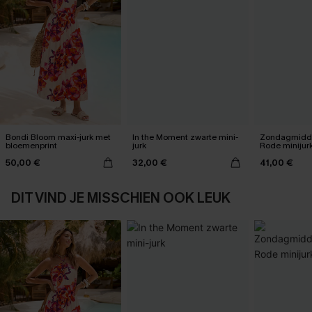
Bondi Bloom maxi-jurk met
In the Moment zwarte mini-
Zondagmidda
bloemenprint
jurk
Rode minijur
50,00 €
32,00 €
41,00 €
DIT VIND JE MISSCHIEN OOK LEUK