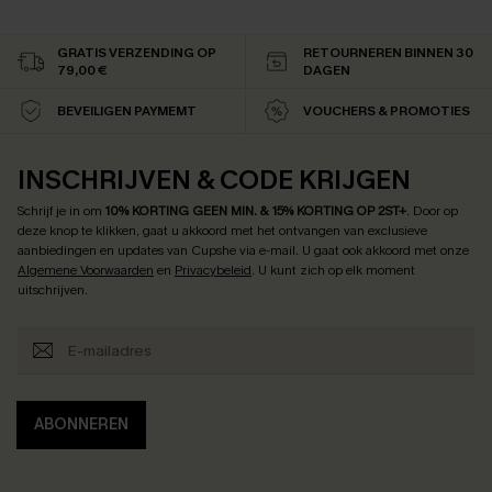
GRATIS VERZENDING OP
RETOURNEREN BINNEN 30
79,00 €
DAGEN
BEVEILIGEN PAYMEMT
VOUCHERS & PROMOTIES
INSCHRIJVEN & CODE KRIJGEN
Schrijf je in om
10% KORTING GEEN MIN. & 15% KORTING OP 2ST+
.
Door op
deze knop te klikken, gaat u akkoord met het ontvangen van exclusieve
aanbiedingen en updates van Cupshe via e-mail. U gaat ook akkoord met onze
Algemene Voorwaarden
en
Privacybeleid
. U kunt zich op elk moment
uitschrijven.
ABONNEREN