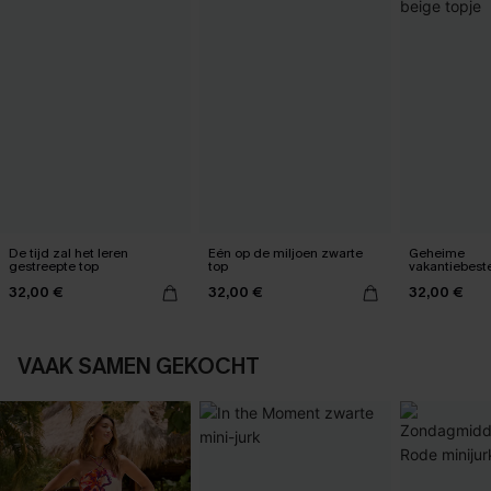
De tijd zal het leren
Eén op de miljoen zwarte
Geheime
gestreepte top
top
vakantiebes
topje
32,00 €
32,00 €
32,00 €
VAAK SAMEN GEKOCHT