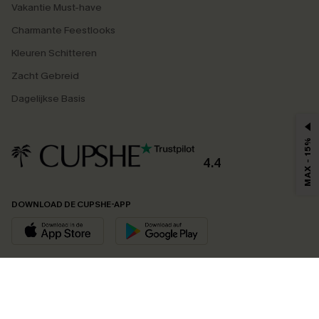
Vakantie Must-have
Charmante Feestlooks
Kleuren Schitteren
Zacht Gebreid
Dagelijkse Basis
MAX - 15%
4.4
DOWNLOAD DE CUPSHE-APP
VOLG ONS OP