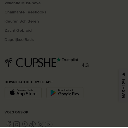
Vakantie Must-have
Charmante Feestlooks
Kleuren Schitteren
Zacht Gebreid
Dagelijkse Basis
4.3
MAX - 15%
DOWNLOAD DE CUPSHE-APP
VOLG ONS OP