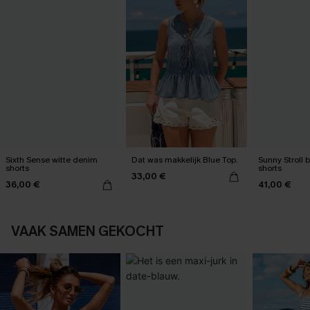
Sixth Sense witte denim
Dat was makkelijk Blue Top.
Sunny Stroll
shorts
shorts
33,00 €
36,00 €
41,00 €
VAAK SAMEN GEKOCHT