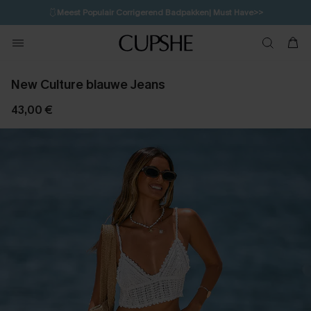
🩱
Meest Populair Corrigerend Badpakken| Must Have>>
1D:13H:5M:2S
👙
Koop 3, krijg 15% korting | CODE: SW15
💌Abonneer je & ontvang tot 15% korting>>
New Culture blauwe Jeans
43,00 €