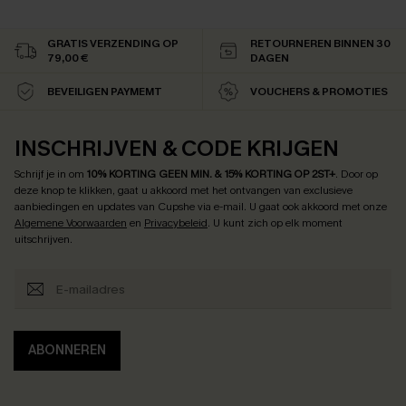
GRATIS VERZENDING OP
RETOURNEREN BINNEN 30
79,00 €
DAGEN
BEVEILIGEN PAYMEMT
VOUCHERS & PROMOTIES
INSCHRIJVEN & CODE KRIJGEN
Schrijf je in om
10% KORTING GEEN MIN. & 15% KORTING OP 2ST+
.
Door op
deze knop te klikken, gaat u akkoord met het ontvangen van exclusieve
aanbiedingen en updates van Cupshe via e-mail. U gaat ook akkoord met onze
Algemene Voorwaarden
en
Privacybeleid
. U kunt zich op elk moment
uitschrijven.
ABONNEREN