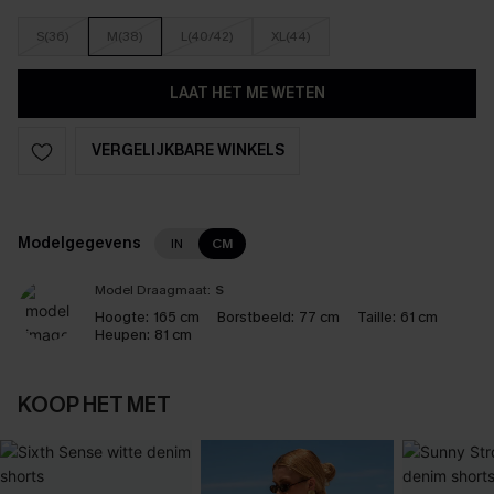
S(36)
M(38)
L(40/42)
XL(44)
LAAT HET ME WETEN
VERGELIJKBARE WINKELS
Modelgegevens
IN
CM
Model Draagmaat:
S
Hoogte:
165 cm
Borstbeeld:
77 cm
Taille:
61 cm
Heupen:
81 cm
KOOP HET MET