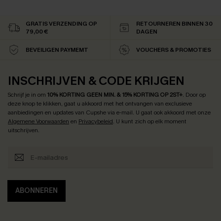
GRATIS VERZENDING OP
RETOURNEREN BINNEN 30
79,00 €
DAGEN
BEVEILIGEN PAYMEMT
VOUCHERS & PROMOTIES
INSCHRIJVEN & CODE KRIJGEN
Schrijf je in om
10% KORTING GEEN MIN. & 15% KORTING OP 2ST+
.
Door op
deze knop te klikken, gaat u akkoord met het ontvangen van exclusieve
aanbiedingen en updates van Cupshe via e-mail. U gaat ook akkoord met onze
Algemene Voorwaarden
en
Privacybeleid
. U kunt zich op elk moment
uitschrijven.
ABONNEREN