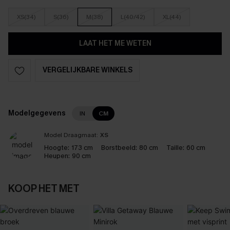
XS(34)
S(36)
M(38)
L(40/42)
XL(44)
LAAT HET ME WETEN
VERGELIJKBARE WINKELS
Modelgegevens
IN
CM
Model Draagmaat:
XS
Hoogte:
173 cm
Borstbeeld:
80 cm
Taille:
60 cm
Heupen:
90 cm
KOOP HET MET