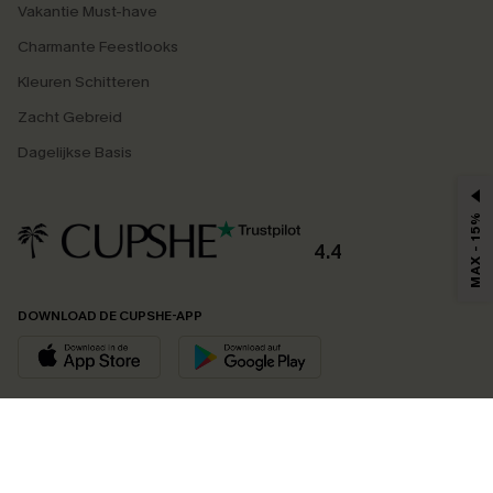
Vakantie Must-have
Charmante Feestlooks
Kleuren Schitteren
Zacht Gebreid
Dagelijkse Basis
MAX - 15%
4.4
DOWNLOAD DE CUPSHE-APP
VOLG ONS OP