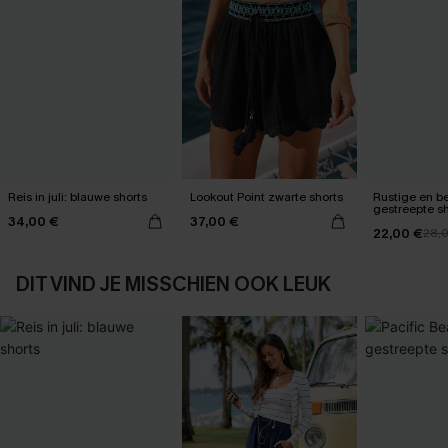
Reis in juli: blauwe shorts
Lookout Point zwarte shorts
Rustige en b
gestreepte sh
34,00 €
37,00 €
22,00 €
28,
DIT VIND JE MISSCHIEN OOK LEUK