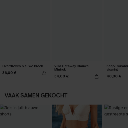
Overdreven blauwe broek
Villa Getaway Blauwe
Keep Swimmi
Minirok
visprint
36,00 €
34,00 €
40,00 €
VAAK SAMEN GEKOCHT