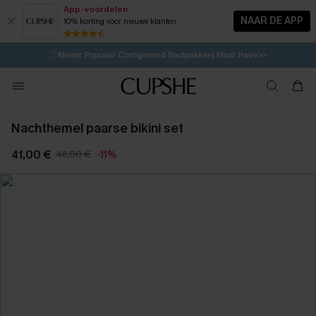
App-voordelen
NAAR DE APP
10% korting voor nieuwe klanten
LAATSTE KANS
⚡️
| Tot 50% korting>>
🩱
Meest Populair Corrigerend Badpakken| Must Have>>
💌Abonneer je & ontvang tot 15% korting>>
👙
Koop 3, krijg 15% korting | CODE: SW15
Nachthemel paarse bikini set
41,00 €
46,00 €
-11%