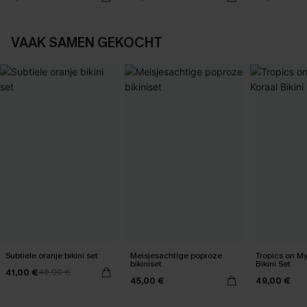
VAAK SAMEN GEKOCHT
Subtiele oranje bikini set
Meisjesachtige poproze
Tropics on M
bikiniset
Bikini Set
41,00 €
46,00 €
45,00 €
49,00 €