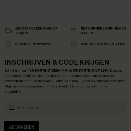
GRATIS VERZENDING OP
RETOURNEREN BINNEN 30
79,00 €
DAGEN
BEVEILIGEN PAYMEMT
VOUCHERS & PROMOTIES
INSCHRIJVEN & CODE KRIJGEN
Schrijf je in om
10% KORTING GEEN MIN. & 15% KORTING OP 2ST+
.
Door op
deze knop te klikken, gaat u akkoord met het ontvangen van exclusieve
aanbiedingen en updates van Cupshe via e-mail. U gaat ook akkoord met onze
Algemene Voorwaarden
en
Privacybeleid
. U kunt zich op elk moment
uitschrijven.
ABONNEREN