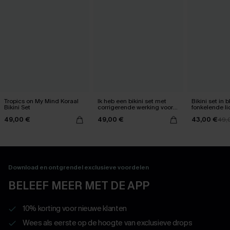
Tropics on My Mind Koraal
Ik heb een bikini set met
Bikini set in
Bikini Set
corrigerende werking voor
fonkelende li
mijn buik gekregen.
49,00 €
49,00 €
43,00 €
49,
Download en ontgrendel exclusieve voordelen
BELEEF MEER MET DE APP
10% korting voor nieuwe klanten
Wees als eerste op de hoogte van exclusieve drops