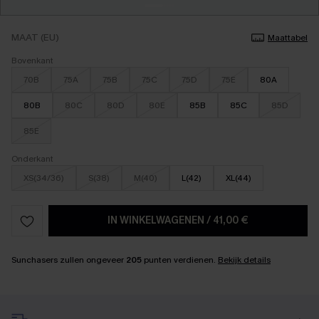
MAAT (EU)
Maattabel
Bovenkant
70B
75A
75B
75C
75D
75E
80A
80B
80C
80D
80E
85B
85C
85D
85E
Onderkant
XS(34/36)
S(38)
M(40)
L(42)
XL(44)
IN WINKELWAGENEN
/
41,00 €
Sunchasers zullen ongeveer
205
punten verdienen.
Bekijk details