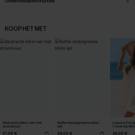
Onderhoudsinstructies
KOOP HET MET
Abstracte bikini set met
Koffie-dadelgroene bikini
Laguna Esca
strandvuur
set
Cover-Up Mini
37,00 €
39,00 €
36,00 €