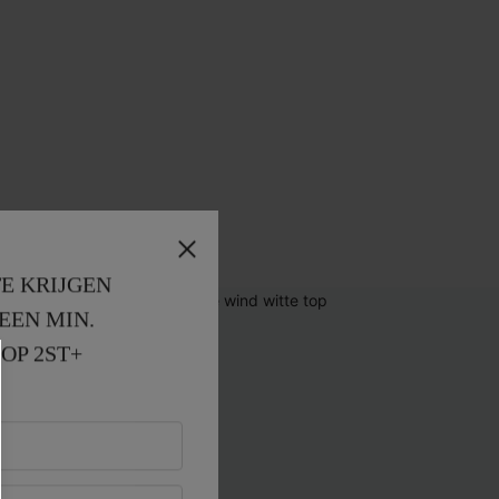
E KRIJGEN
EEN MIN. 
OP 2ST+