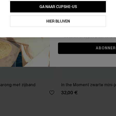
GA NAAR CUPSHE-US
Door je contactgegevens in te vullen e
je akkoord met onze
Algemene Voorw
HIER BLIJVEN
stemt er tevens mee in om herhaalde
en gepersonaliseerde marketingbericht
winkelwagen) en e-mails van Cupshe 
niet vereist voor een aankoop. We kunn
informatie gebruiken om producten e
die aansluiten bij jouw profiel. Je ku
ABONNER
sarong met zijband
In the Moment zwarte mini-j
32,00 €