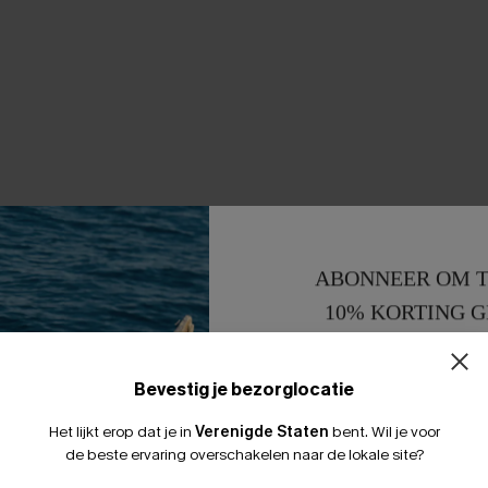
ABONNEER OM T
10% KORTING G
15% KORTING 
Bevestig je bezorglocatie
Het lijkt erop dat je in
Verenigde Staten
bent.
Wil je voor
de beste ervaring overschakelen naar de lokale site?