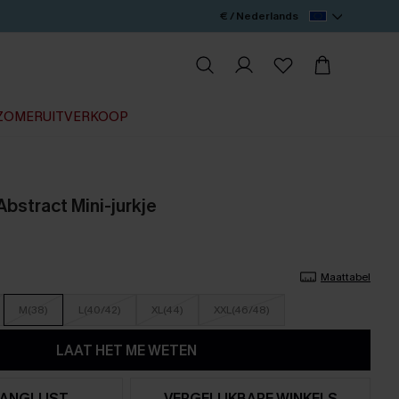
€ / Nederlands
ZOMERUITVERKOOP
bstract Mini-jurkje
Maattabel
M(38)
L(40/42)
XL(44)
XXL(46/48)
LAAT HET ME WETEN
ANGLIJST
VERGELIJKBARE WINKELS