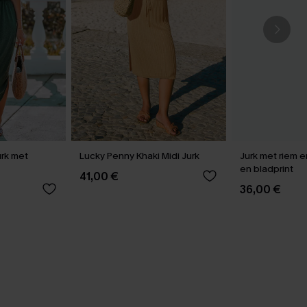
rk met
Lucky Penny Khaki Midi Jurk
Jurk met riem 
en bladprint
41,00 €
36,00 €