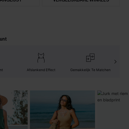
unt
nt
Afslankend Effect
Gemakkelijk Te Matchen
Com