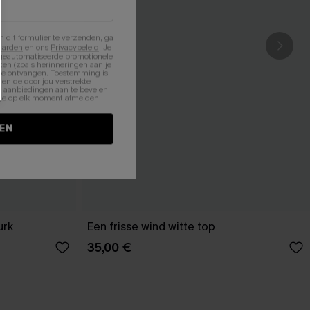
n dit formulier te verzenden, ga
aarden
en ons
Privacybeleid
. Je
 geautomatiseerde promotionele
en (zoals herinneringen aan je
te ontvangen. Toestemming is
en de door jou verstrekte
n aanbiedingen aan te bevelen
nt je op elk moment afmelden.
EN
urk
Een frisse wind witte top
35,00 €