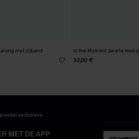
sarong met zijband
In the Moment zwarte mini-j
32,00 €
rendel exclusieve
R MET DE APP