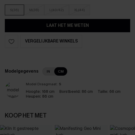
S(36)
M(38)
L(40/42)
XL(44)
LAAT HET ME WETEN
VERGELIJKBARE WINKELS
Modelgegevens
IN
CM
Model Draagmaat:
S
Hoogte:
168 cm
Borstbeeld:
86 cm
Taille:
66 cm
Heupen:
86 cm
KOOP HET MET