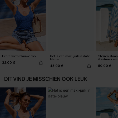
Echte vorm blauwe top
Het is een maxi-jurk in date-
Sterren staan 
blauw.
Gestreepte m
32,00 €
43,00 €
50,00 €
DIT VIND JE MISSCHIEN OOK LEUK