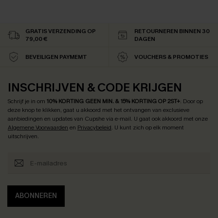
GRATIS VERZENDING OP
RETOURNEREN BINNEN 30
79,00 €
DAGEN
BEVEILIGEN PAYMEMT
VOUCHERS & PROMOTIES
INSCHRIJVEN & CODE KRIJGEN
Schrijf je in om
10% KORTING GEEN MIN. & 15% KORTING OP 2ST+
.
Door op
deze knop te klikken, gaat u akkoord met het ontvangen van exclusieve
aanbiedingen en updates van Cupshe via e-mail. U gaat ook akkoord met onze
Algemene Voorwaarden
en
Privacybeleid
. U kunt zich op elk moment
uitschrijven.
ABONNEREN