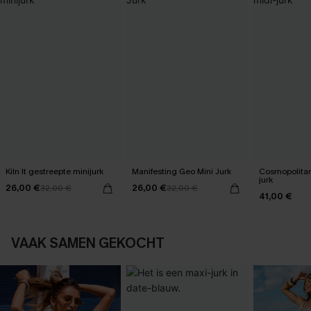
Kiln It gestreepte minijurk
Manifesting Geo Mini Jurk
Cosmopolitan
jurk
26,00 €
26,00 €
32,00 €
32,00 €
41,00 €
VAAK SAMEN GEKOCHT