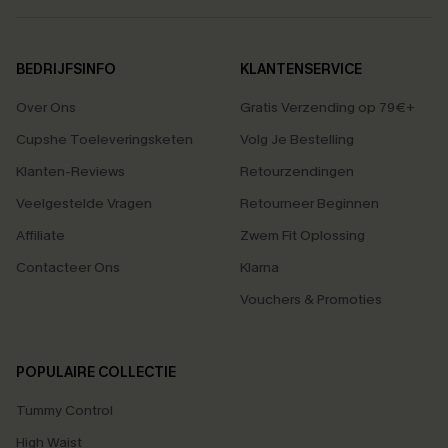
BEDRIJFSINFO
KLANTENSERVICE
Over Ons
Gratis Verzending op 79€+
Cupshe Toeleveringsketen
Volg Je Bestelling
Klanten-Reviews
Retourzendingen
Veelgestelde Vragen
Retourneer Beginnen
Affiliate
Zwem Fit Oplossing
Contacteer Ons
Klarna
Vouchers & Promoties
POPULAIRE COLLECTIE
Tummy Control
High Waist