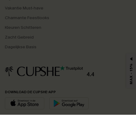
Vakantie Must-have
Charmante Feestlooks
Kleuren Schitteren
Zacht Gebreid
Dagelijkse Basis
MAX - 15%
4.4
DOWNLOAD DE CUPSHE-APP
VOLG ONS OP