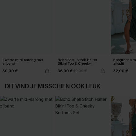
Zwarte midi-sarong met
Boho Shell Stitch Halter
Bosgroene ma
zijband
Bikini Top & Cheeky
zijsplit
Bottoms Set
30,00 €
36,00 €
32,00 €
40,00 €
DIT VIND JE MISSCHIEN OOK LEUK