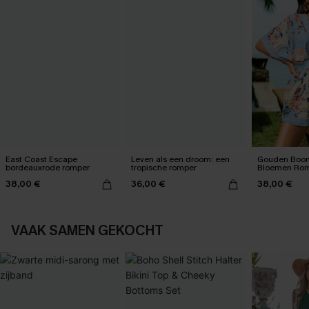
East Coast Escape
Leven als een droom: een
Gouden Boo
bordeauxrode romper
tropische romper
Bloemen Rom
38,00 €
36,00 €
38,00 €
VAAK SAMEN GEKOCHT