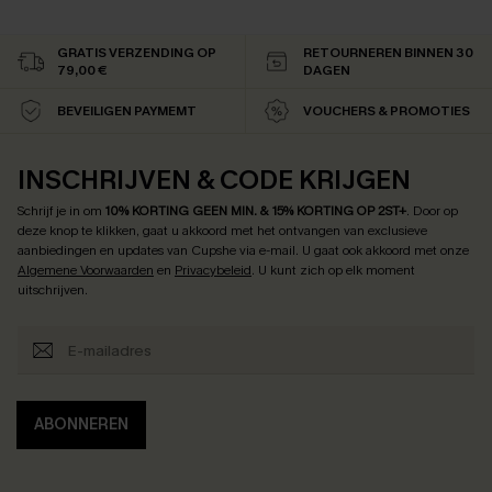
GRATIS VERZENDING OP
RETOURNEREN BINNEN 30
79,00 €
DAGEN
BEVEILIGEN PAYMEMT
VOUCHERS & PROMOTIES
INSCHRIJVEN & CODE KRIJGEN
Schrijf je in om
10% KORTING GEEN MIN. & 15% KORTING OP 2ST+
.
Door op
deze knop te klikken, gaat u akkoord met het ontvangen van exclusieve
aanbiedingen en updates van Cupshe via e-mail. U gaat ook akkoord met onze
Algemene Voorwaarden
en
Privacybeleid
. U kunt zich op elk moment
uitschrijven.
ABONNEREN