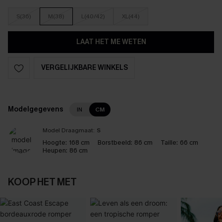
S(36)
M(38)
L(40/42)
XL(44)
LAAT HET ME WETEN
VERGELIJKBARE WINKELS
Modelgegevens
IN
CM
Model Draagmaat:
S
Hoogte:
168 cm
Borstbeeld:
86 cm
Taille:
66 cm
Heupen:
86 cm
KOOP HET MET