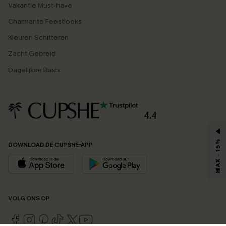
Vakantie Must-have
Charmante Feestlooks
Kleuren Schitteren
Zacht Gebreid
Dagelijkse Basis
4.4
MAX - 15%
DOWNLOAD DE CUPSHE-APP
VOLG ONS OP