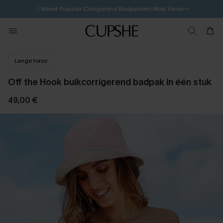
🩱
Meest Populair Corrigerend Badpakken| Must Have>>
💌Abonneer je & ontvang tot 15% korting>>
👙
Koop 3, krijg 15% korting | CODE: SW15
Lange torso
Off the Hook buikcorrigerend badpak in één stuk
49,00 €