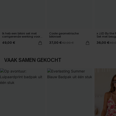
Ik heb een bikini set met
Coole geometrische
x JJD By the 
corrigerende werking voor
bikiniset
Set met beug
mijn buik gekregen.
49,00 €
37,00 €
36,00 €
42,00 €
40,
VAAK SAMEN GEKOCHT