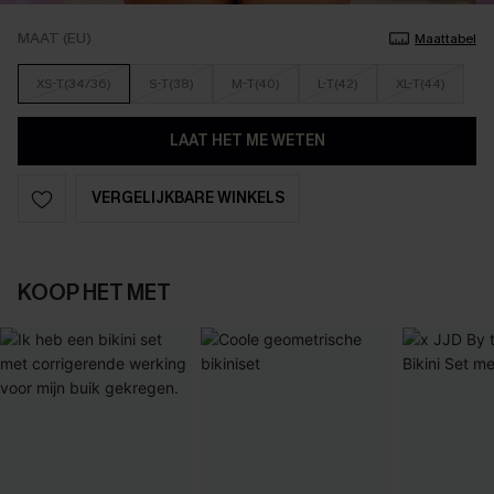
MAAT (EU)
Maattabel
XS-T(34/36)
S-T(38)
M-T(40)
L-T(42)
XL-T(44)
LAAT HET ME WETEN
VERGELIJKBARE WINKELS
KOOP HET MET