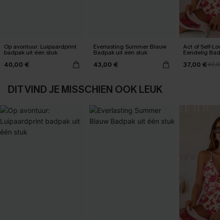
Op avontuur: Luipaardprint
Everlasting Summer Blauw
Act of Self-L
badpak uit één stuk
Badpak uit één stuk
Eendelig Ba
40,00 €
43,00 €
37,00 €
42,
DIT VIND JE MISSCHIEN OOK LEUK