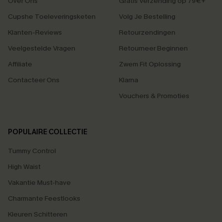
Over Ons
Gratis Verzending op 79€+
Cupshe Toeleveringsketen
Volg Je Bestelling
Klanten-Reviews
Retourzendingen
Veelgestelde Vragen
Retourneer Beginnen
Affiliate
Zwem Fit Oplossing
Contacteer Ons
Klarna
Vouchers & Promoties
POPULAIRE COLLECTIE
Tummy Control
High Waist
Vakantie Must-have
Charmante Feestlooks
Kleuren Schitteren