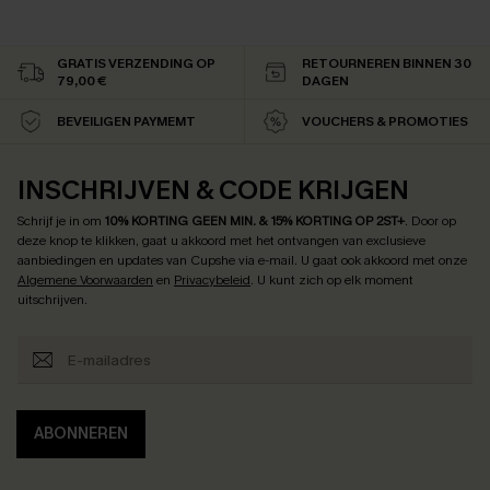
GRATIS VERZENDING OP
RETOURNEREN BINNEN 30
79,00 €
DAGEN
BEVEILIGEN PAYMEMT
VOUCHERS & PROMOTIES
INSCHRIJVEN & CODE KRIJGEN
Schrijf je in om
10% KORTING GEEN MIN. & 15% KORTING OP 2ST+
.
Door op
deze knop te klikken, gaat u akkoord met het ontvangen van exclusieve
aanbiedingen en updates van Cupshe via e-mail. U gaat ook akkoord met onze
Algemene Voorwaarden
en
Privacybeleid
. U kunt zich op elk moment
uitschrijven.
ABONNEREN