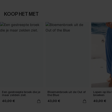
KOOP HET MET
Een gestreepte broek die je
Bloemenbroek uit de Out of
Lopen op lila
maar zelden ziet.
the Blue
broeken
40,00 €
43,00 €
40,00 €