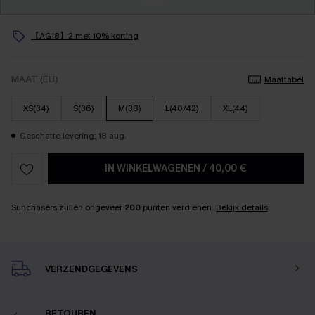
【AG18】2 met 10% korting
MAAT (EU)
Maattabel
XS(34)
S(36)
M(38)
L(40/42)
XL(44)
Geschatte levering: 18 aug.
IN WINKELWAGENEN
/
40,00 €
Sunchasers zullen ongeveer
200
punten verdienen.
Bekijk details
VERZENDGEGEVENS
RETOUREN