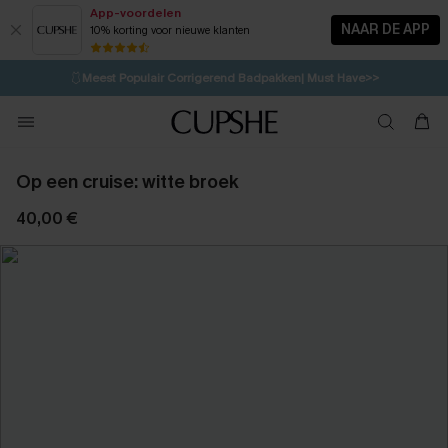
App-voordelen
NAAR DE APP
10% korting voor nieuwe klanten
LAATSTE KANS
⚡️
| Tot 50% korting>>
🩱
Meest Populair Corrigerend Badpakken| Must Have>>
💌Abonneer je & ontvang tot 15% korting>>
👙
Koop 3, krijg 15% korting | CODE: SW15
Op een cruise: witte broek
40,00 €