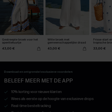
Gestreepte broek voor het
Witte broek met
Frisse start e
aperitiefuurtje
gemeenschappelijke draad
tropische bro
43,00 €
43,00 €
33,00 €
Download en ontgrendel exclusieve voordelen
BELEEF MEER MET DE APP
10% korting voor nieuwe klanten
Wees als eerste op de hoogte van exclusieve drops
Real-time besteltracking