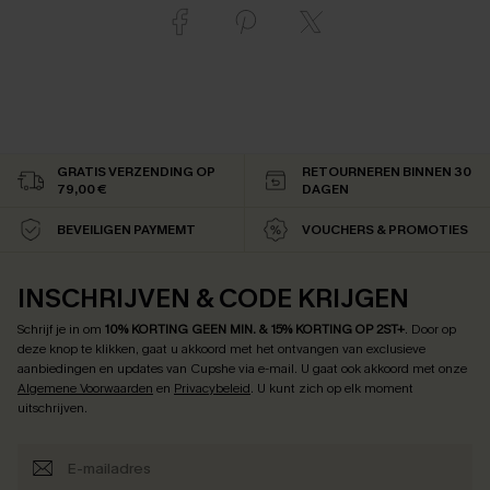
GRATIS VERZENDING OP
RETOURNEREN BINNEN 30
79,00 €
DAGEN
BEVEILIGEN PAYMEMT
VOUCHERS & PROMOTIES
INSCHRIJVEN & CODE KRIJGEN
Schrijf je in om
10% KORTING GEEN MIN. & 15% KORTING OP 2ST+
.
Door op
deze knop te klikken, gaat u akkoord met het ontvangen van exclusieve
aanbiedingen en updates van Cupshe via e-mail. U gaat ook akkoord met onze
Algemene Voorwaarden
en
Privacybeleid
. U kunt zich op elk moment
uitschrijven.