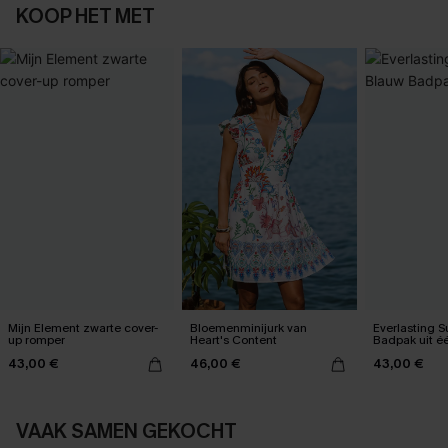
KOOP HET MET
Mijn Element zwarte cover-
Bloemenminijurk van
Everlasting 
up romper
Heart's Content
Badpak uit é
43,00 €
46,00 €
43,00 €
VAAK SAMEN GEKOCHT