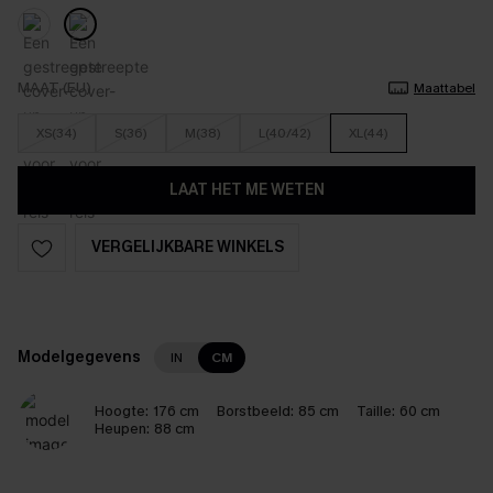
MAAT (EU)
Maattabel
XS(34)
S(36)
M(38)
L(40/42)
XL(44)
LAAT HET ME WETEN
VERGELIJKBARE WINKELS
Modelgegevens
IN
CM
Hoogte:
176 cm
Borstbeeld:
85 cm
Taille:
60 cm
Heupen:
88 cm