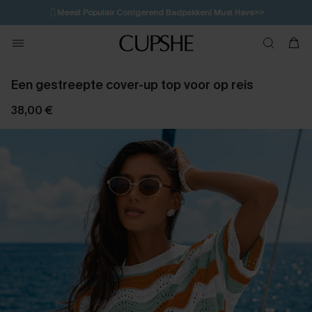
🩱
Meest Populair Corrigerend Badpakken| Must Have>>
💌Abonneer je & ontvang tot 15% korting>>
👙
Koop 3, krijg 15% korting | CODE: SW15
Een gestreepte cover-up top voor op reis
38,00 €