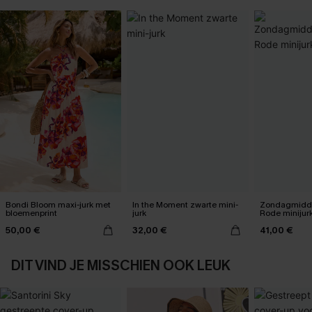
Bondi Bloom maxi-jurk met
In the Moment zwarte mini-
Zondagmidda
bloemenprint
jurk
Rode minijur
50,00 €
32,00 €
41,00 €
DIT VIND JE MISSCHIEN OOK LEUK