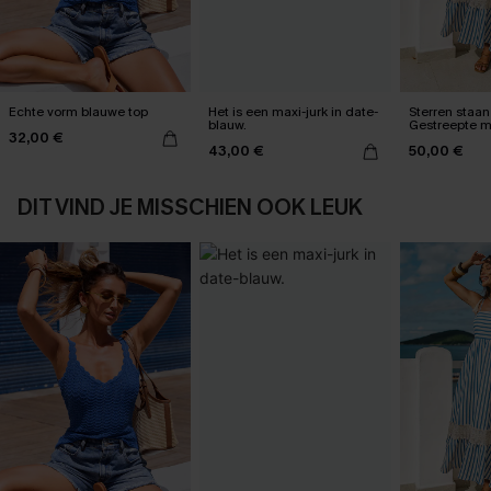
Echte vorm blauwe top
Het is een maxi-jurk in date-
Sterren staan 
blauw.
Gestreepte m
32,00 €
43,00 €
50,00 €
DIT VIND JE MISSCHIEN OOK LEUK