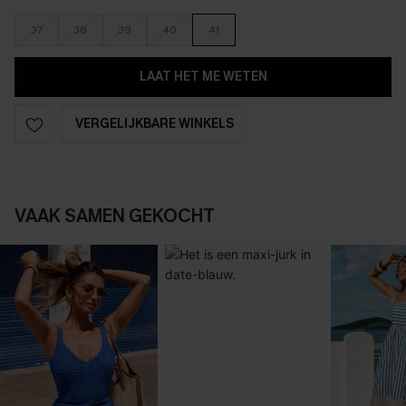
37
38
39
40
41
LAAT HET ME WETEN
VERGELIJKBARE WINKELS
VAAK SAMEN GEKOCHT