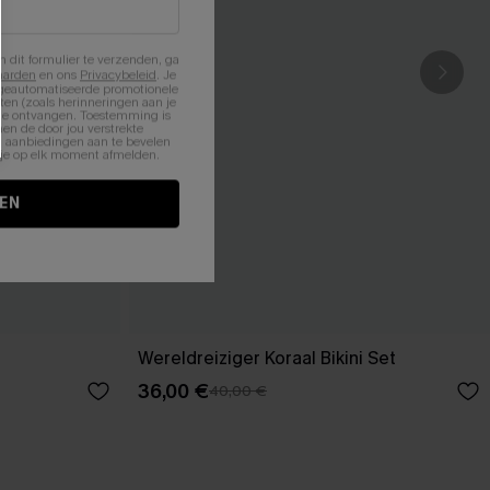
n dit formulier te verzenden, ga
aarden
en ons
Privacybeleid
. Je
 geautomatiseerde promotionele
en (zoals herinneringen aan je
te ontvangen. Toestemming is
en de door jou verstrekte
n aanbiedingen aan te bevelen
nt je op elk moment afmelden.
EN
Wereldreiziger Koraal Bikini Set
36,00 €
40,00 €