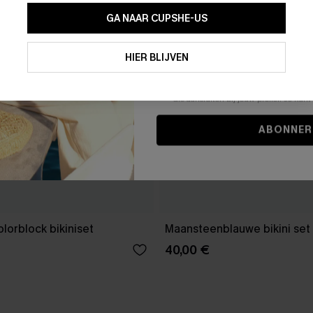
GA NAAR CUPSHE-US
Door je contactgegevens in te vullen e
je akkoord met onze
Algemene Voorw
HIER BLIJVEN
stemt er tevens mee in om herhaalde
en gepersonaliseerde marketingbericht
winkelwagen) en e-mails van Cupshe 
niet vereist voor een aankoop. We kunn
informatie gebruiken om producten e
die aansluiten bij jouw profiel. Je ku
ABONNER
olorblock bikiniset
Maansteenblauwe bikini set
40,00 €