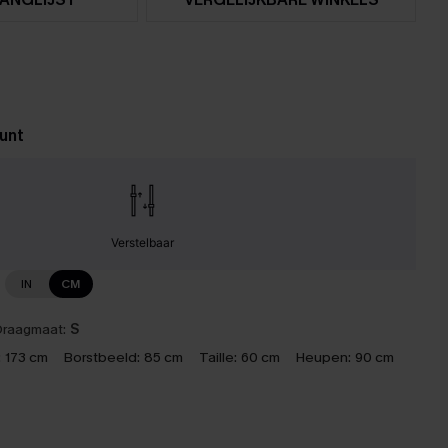
unt
Verstelbaar
IN
CM
raagmaat:
S
:
173 cm
Borstbeeld:
85 cm
Taille:
60 cm
Heupen:
90 cm