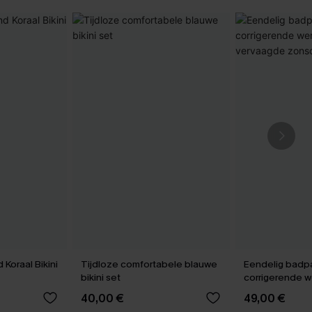
 Koraal Bikini
Tijdloze comfortabele blauwe
Eendelig badp
bikini set
corrigerende w
vervaagde zo
40,00 €
49,00 €