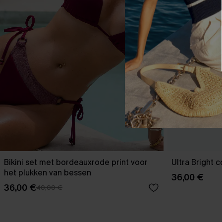
Bikini set met bordeauxrode print voor
Ultra Bright c
het plukken van bessen
36,00 €
36,00 €
40,00 €