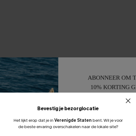
ABONNEER OM T
10% KORTING G
15% KORTING 
Bevestig je bezorglocatie
Het lijkt erop dat je in
Verenigde Staten
bent.
Wil je voor
de beste ervaring overschakelen naar de lokale site?