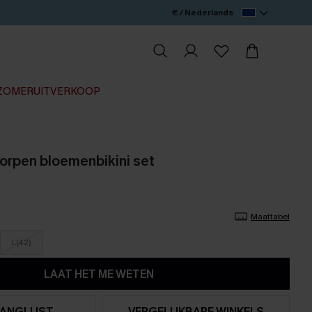
€ / Nederlands
ZOMERUITVERKOOP
orpen bloemenbikini set
Maattabel
L(42)
LAAT HET ME WETEN
ANGLIJST
VERGELIJKBARE WINKELS