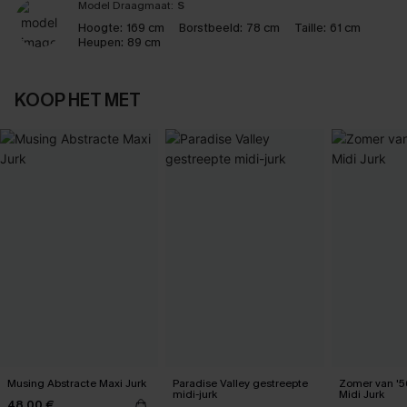
Model Draagmaat:
S
Hoogte:
169 cm
Borstbeeld:
78 cm
Taille:
61 cm
Heupen:
89 cm
KOOP HET MET
Musing Abstracte Maxi Jurk
Paradise Valley gestreepte
Zomer van '
midi-jurk
Midi Jurk
48,00 €