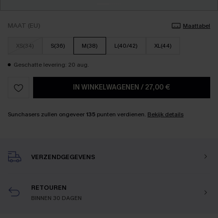
MAAT (EU)
Maattabel
XS(34)
S(36)
M(38)
L(40/42)
XL(44)
Geschatte levering: 20 aug.
IN WINKELWAGENEN
/
27,00 €
Sunchasers zullen ongeveer
135
punten verdienen.
Bekijk details
VERZENDGEGEVENS
RETOUREN
BINNEN 30 DAGEN