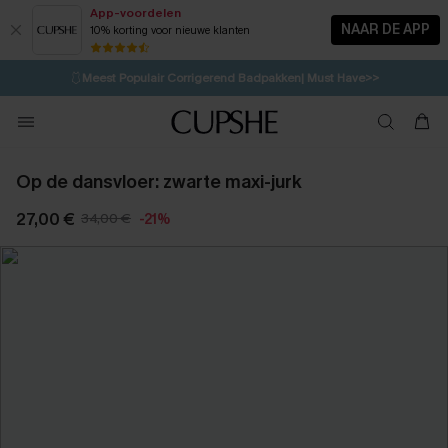
App-voordelen
NAAR DE APP
10% korting voor nieuwe klanten
LAATSTE KANS
⚡️
| Tot 50% korting>>
🩱
Meest Populair Corrigerend Badpakken| Must Have>>
12H:34M:34S
👙
Koop 3, krijg 15% korting | CODE: SW15
💌Abonneer je & ontvang tot 15% korting>>
Op de dansvloer: zwarte maxi-jurk
27,00 €
34,00 €
-21%