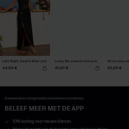
Late Night Zwarte Maxi Jurk
Lucky Me zwarte maxi-jurk
All Access zw
44,00 €
41,00 €
33,00 €
Download en ontgrendel exclusieve voordelen
BELEEF MEER MET DE APP
10% korting voor nieuwe klanten