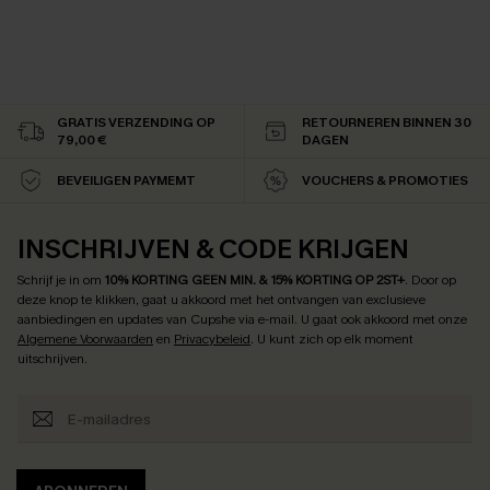
GRATIS VERZENDING OP
RETOURNEREN BINNEN 30
79,00 €
DAGEN
BEVEILIGEN PAYMEMT
VOUCHERS & PROMOTIES
INSCHRIJVEN & CODE KRIJGEN
Schrijf je in om
10% KORTING GEEN MIN. & 15% KORTING OP 2ST+
.
Door op
deze knop te klikken, gaat u akkoord met het ontvangen van exclusieve
aanbiedingen en updates van Cupshe via e-mail. U gaat ook akkoord met onze
Algemene Voorwaarden
en
Privacybeleid
. U kunt zich op elk moment
uitschrijven.