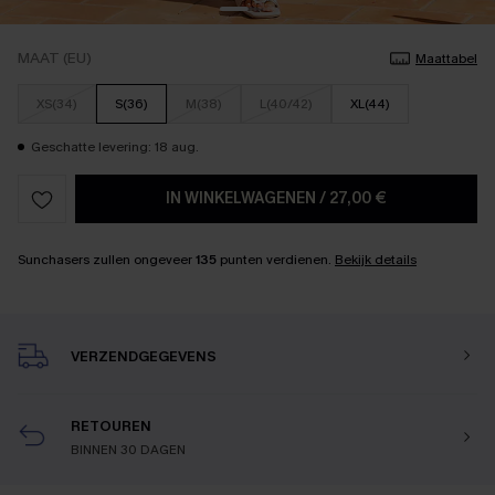
MAAT (EU)
Maattabel
XS(34)
S(36)
M(38)
L(40/42)
XL(44)
Geschatte levering: 18 aug.
IN WINKELWAGENEN
/
27,00 €
Sunchasers zullen ongeveer
135
punten verdienen.
Bekijk details
VERZENDGEGEVENS
RETOUREN
BINNEN 30 DAGEN