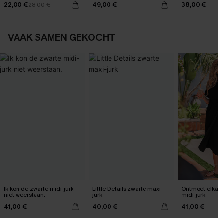
22,00 €
49,00 €
38,00 €
28,00 €
VAAK SAMEN GEKOCHT
Ik kon de zwarte midi-jurk
Little Details zwarte maxi-
Ontmoet elka
niet weerstaan.
jurk
midi-jurk
41,00 €
40,00 €
41,00 €