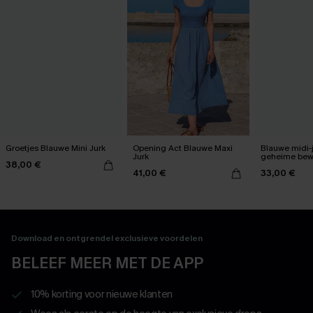
Groetjes Blauwe Mini Jurk
Opening Act Blauwe Maxi
Blauwe midi-
Jurk
geheime bew
38,00 €
41,00 €
33,00 €
Download en ontgrendel exclusieve voordelen
BELEEF MEER MET DE APP
10% korting voor nieuwe klanten