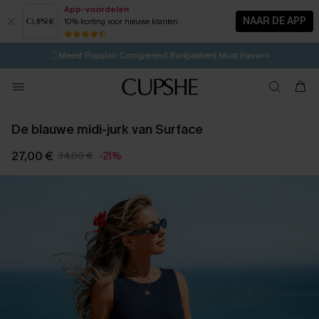
App-voordelen
NAAR DE APP
10% korting voor nieuwe klanten
LAATSTE KANS
⚡️
| Tot 50% korting>>
🩱
Meest Populair Corrigerend Badpakken| Must Have>>
💌Abonneer je & ontvang tot 15% korting>>
👙
Koop 3, krijg 15% korting | CODE: SW15
De blauwe midi-jurk van Surface
27,00 €
34,00 €
-21%