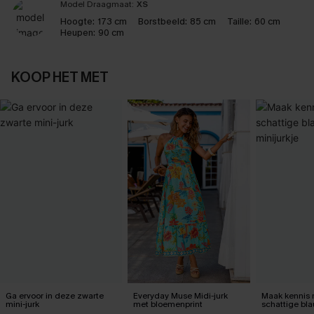
Model Draagmaat:
XS
Hoogte:
173 cm
Borstbeeld:
85 cm
Taille:
60 cm
Heupen:
90 cm
KOOP HET MET
Ga ervoor in deze zwarte
Everyday Muse Midi-jurk
Maak kennis 
mini-jurk
met bloemenprint
schattige bla