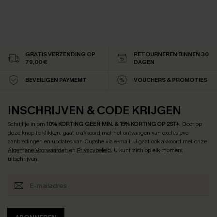
GRATIS VERZENDING OP
RETOURNEREN BINNEN 30
79,00 €
DAGEN
BEVEILIGEN PAYMEMT
VOUCHERS & PROMOTIES
INSCHRIJVEN & CODE KRIJGEN
Schrijf je in om
10% KORTING GEEN MIN. & 15% KORTING OP 2ST+
.
Door op
deze knop te klikken, gaat u akkoord met het ontvangen van exclusieve
aanbiedingen en updates van Cupshe via e-mail. U gaat ook akkoord met onze
Algemene Voorwaarden
en
Privacybeleid
. U kunt zich op elk moment
uitschrijven.