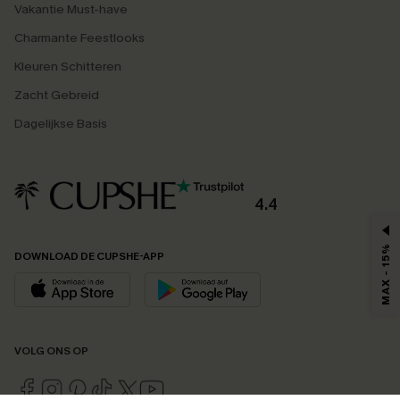
Vakantie Must-have
Charmante Feestlooks
Kleuren Schitteren
Zacht Gebreid
Dagelijkse Basis
4.4
MAX - 15%
DOWNLOAD DE CUPSHE-APP
VOLG ONS OP