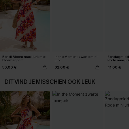
Bondi Bloom maxi-jurk met
In the Moment zwarte mini-
Zondagmidda
bloemenprint
jurk
Rode minijur
50,00 €
32,00 €
41,00 €
DIT VIND JE MISSCHIEN OOK LEUK