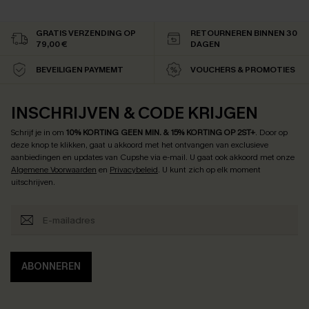
GRATIS VERZENDING OP
RETOURNEREN BINNEN 30
79,00 €
DAGEN
BEVEILIGEN PAYMEMT
VOUCHERS & PROMOTIES
INSCHRIJVEN & CODE KRIJGEN
Schrijf je in om
10% KORTING GEEN MIN. & 15% KORTING OP 2ST+
.
Door op
deze knop te klikken, gaat u akkoord met het ontvangen van exclusieve
aanbiedingen en updates van Cupshe via e-mail. U gaat ook akkoord met onze
Algemene Voorwaarden
en
Privacybeleid
. U kunt zich op elk moment
uitschrijven.
ABONNEREN