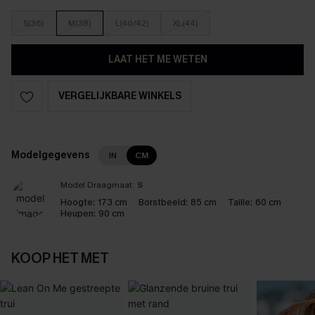
S(36)
M(38)
L(40/42)
XL(44)
LAAT HET ME WETEN
VERGELIJKBARE WINKELS
Modelgegevens
IN
CM
Model Draagmaat:
S
Hoogte:
173 cm
Borstbeeld:
85 cm
Taille:
60 cm
Heupen:
90 cm
KOOP HET MET