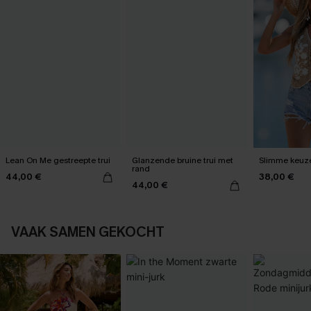
Lean On Me gestreepte trui
Glanzende bruine trui met
Slimme keuz
rand
44,00 €
38,00 €
44,00 €
VAAK SAMEN GEKOCHT