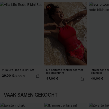
Villa Life Rode Bikini Set
De perfecte tankini-set met
Iets bijzonde
bloemenprint
bikiniset
29,00 €
33,00 €
47,00 €
40,00 €
VAAK SAMEN GEKOCHT