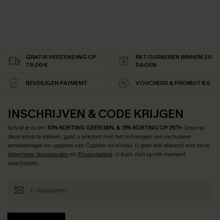
GRATIS VERZENDING OP
RETOURNEREN BINNEN 30
79,00 €
DAGEN
BEVEILIGEN PAYMEMT
VOUCHERS & PROMOTIES
INSCHRIJVEN & CODE KRIJGEN
Schrijf je in om
10% KORTING GEEN MIN. & 15% KORTING OP 2ST+
.
Door op
deze knop te klikken, gaat u akkoord met het ontvangen van exclusieve
aanbiedingen en updates van Cupshe via e-mail. U gaat ook akkoord met onze
Algemene Voorwaarden
en
Privacybeleid
. U kunt zich op elk moment
uitschrijven.