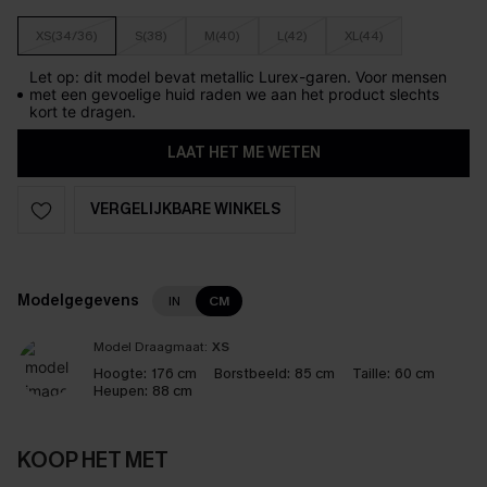
XS(34/36)
S(38)
M(40)
L(42)
XL(44)
Let op: dit model bevat metallic Lurex-garen. Voor mensen
met een gevoelige huid raden we aan het product slechts
kort te dragen.
LAAT HET ME WETEN
VERGELIJKBARE WINKELS
Modelgegevens
IN
CM
Model Draagmaat:
XS
Hoogte:
176 cm
Borstbeeld:
85 cm
Taille:
60 cm
Heupen:
88 cm
KOOP HET MET