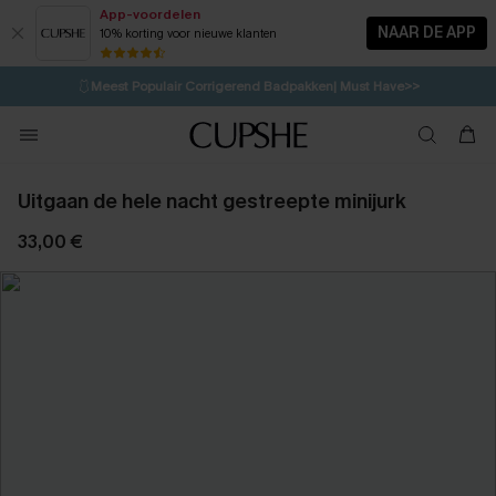
App-voordelen
NAAR DE APP
10% korting voor nieuwe klanten
LAATSTE KANS
⚡️
| Tot 50% korting>>
🩱
Meest Populair Corrigerend Badpakken| Must Have>>
💌Abonneer je & ontvang tot 15% korting>>
🍃
Koop 2, krijg 10% korting | CODE: AG18
Uitgaan de hele nacht gestreepte minijurk
33,00 €