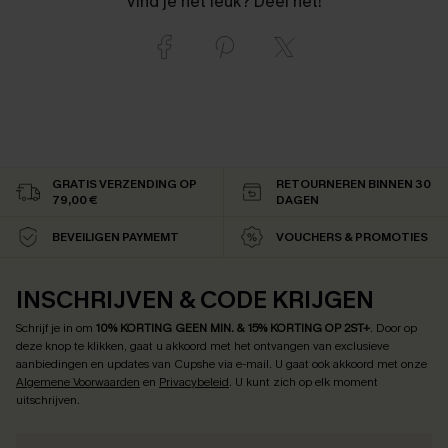
Vind je het leuk? Deel het!
GRATIS VERZENDING OP
RETOURNEREN BINNEN 30
79,00 €
DAGEN
BEVEILIGEN PAYMEMT
VOUCHERS & PROMOTIES
INSCHRIJVEN & CODE KRIJGEN
Schrijf je in om
10% KORTING GEEN MIN. & 15% KORTING OP 2ST+
.
Door op
deze knop te klikken, gaat u akkoord met het ontvangen van exclusieve
aanbiedingen en updates van Cupshe via e-mail. U gaat ook akkoord met onze
Algemene Voorwaarden
en
Privacybeleid
. U kunt zich op elk moment
uitschrijven.