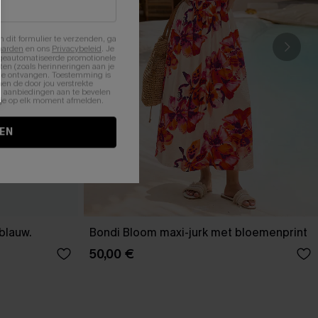
n dit formulier te verzenden, ga
aarden
en ons
Privacybeleid
. Je
 geautomatiseerde promotionele
en (zoals herinneringen aan je
te ontvangen. Toestemming is
en de door jou verstrekte
n aanbiedingen aan te bevelen
nt je op elk moment afmelden.
EN
-blauw.
Bondi Bloom maxi-jurk met bloemenprint
50,00 €