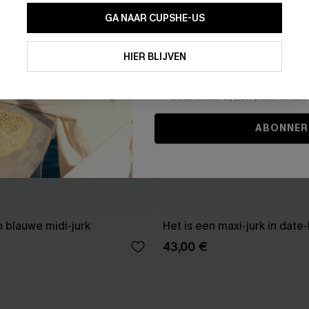
GA NAAR CUPSHE-US
Door je contactgegevens in te vullen e
je akkoord met onze
Algemene Voorw
HIER BLIJVEN
stemt er tevens mee in om herhaalde
en gepersonaliseerde marketingbericht
winkelwagen) en e-mails van Cupshe 
niet vereist voor een aankoop. We kunn
informatie gebruiken om producten e
die aansluiten bij jouw profiel. Je ku
ABONNER
 blauwe midi-jurk
Het is een maxi-jurk in date
43,00 €