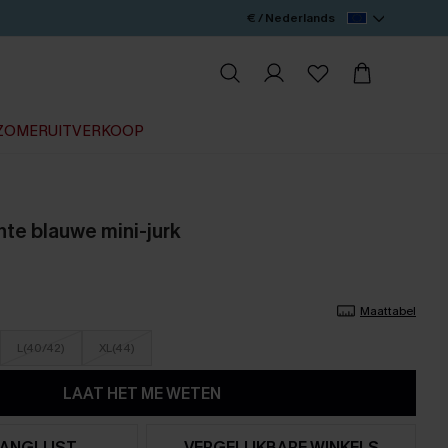
€ / Nederlands
ZOMERUITVERKOOP
te blauwe mini-jurk
Maattabel
L(40/42)
XL(44)
LAAT HET ME WETEN
ANGLIJST
VERGELIJKBARE WINKELS