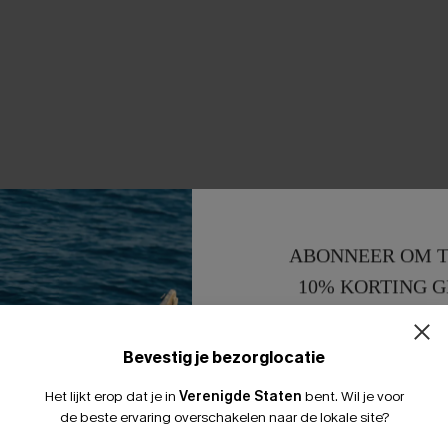
ABONNEER OM T
10% KORTING G
15% KORTING 
Bevestig je bezorglocatie
Het lijkt erop dat je in
Verenigde Staten
bent.
Wil je voor
de beste ervaring overschakelen naar de lokale site?