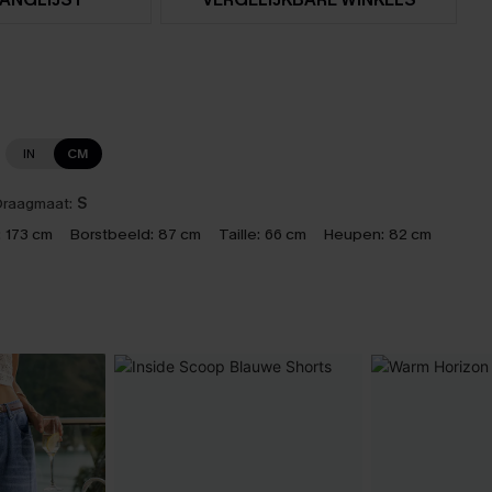
IN
CM
raagmaat:
S
:
173 cm
Borstbeeld:
87 cm
Taille:
66 cm
Heupen:
82 cm