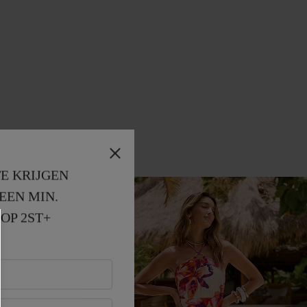
E KRIJGEN
EEN MIN. 
OP 2ST+