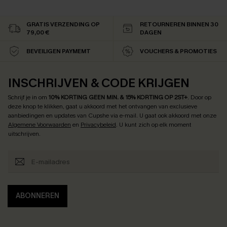
GRATIS VERZENDING OP
RETOURNEREN BINNEN 30
79,00 €
DAGEN
BEVEILIGEN PAYMEMT
VOUCHERS & PROMOTIES
INSCHRIJVEN & CODE KRIJGEN
Schrijf je in om
10% KORTING GEEN MIN. & 15% KORTING OP 2ST+
.
Door op
deze knop te klikken, gaat u akkoord met het ontvangen van exclusieve
aanbiedingen en updates van Cupshe via e-mail. U gaat ook akkoord met onze
Algemene Voorwaarden
en
Privacybeleid
. U kunt zich op elk moment
uitschrijven.
ABONNEREN