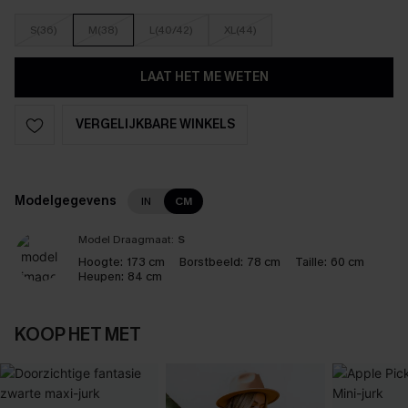
S(36)
M(38)
L(40/42)
XL(44)
LAAT HET ME WETEN
VERGELIJKBARE WINKELS
Modelgegevens
IN
CM
Model Draagmaat:
S
Hoogte:
173 cm
Borstbeeld:
78 cm
Taille:
60 cm
Heupen:
84 cm
KOOP HET MET