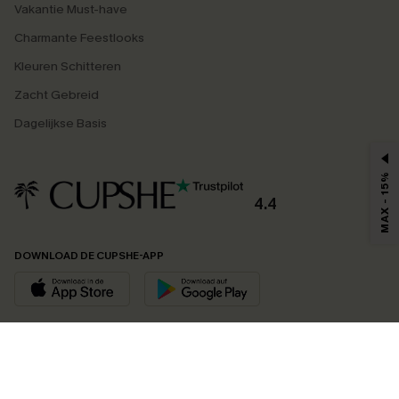
Vakantie Must-have
Charmante Feestlooks
Kleuren Schitteren
Zacht Gebreid
Dagelijkse Basis
MAX - 15%
4.4
DOWNLOAD DE CUPSHE-APP
VOLG ONS OP