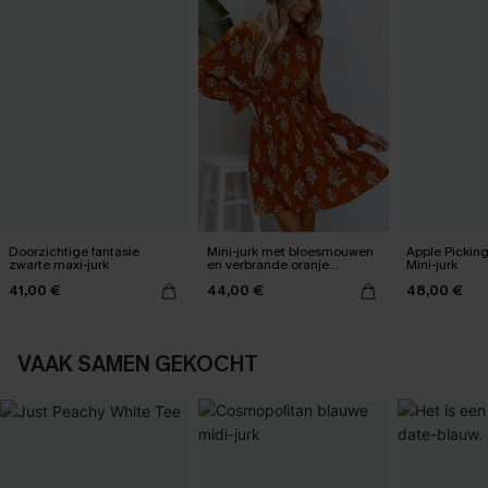
Doorzichtige fantasie
Mini-jurk met bloesmouwen
Apple Pickin
zwarte maxi-jurk
en verbrande oranje
Mini-jurk
bloemen
41,00 €
44,00 €
48,00 €
VAAK SAMEN GEKOCHT