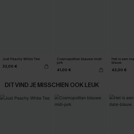
Just Peachy White Tee
Cosmopolitan blauwe midi-
Het is een max
jurk
blauw.
32,00 €
41,00 €
43,00 €
DIT VIND JE MISSCHIEN OOK LEUK