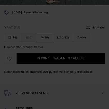
【AG18】2 met 10% korting
MAAT (EU)
Maattabel
XS(34)
S(36)
M(38)
L(40/42)
XL(44)
Geschatte levering: 19 aug.
IN WINKELWAGENEN
/
41,00 €
Sunchasers zullen ongeveer
205
punten verdienen.
Bekijk details
VERZENDGEGEVENS
RETOUREN