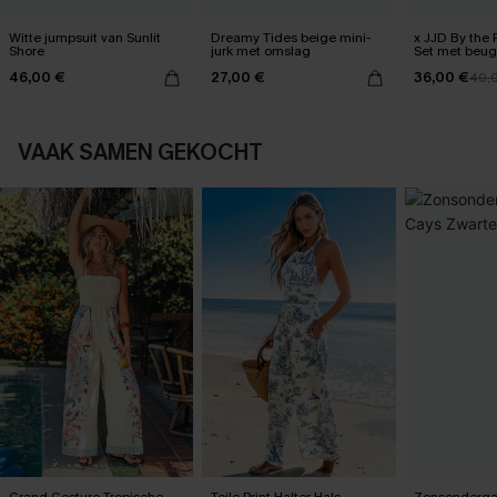
Witte jumpsuit van Sunlit
Dreamy Tides beige mini-
x JJD By the 
Shore
jurk met omslag
Set met beug
46,00 €
27,00 €
36,00 €
40,
VAAK SAMEN GEKOCHT