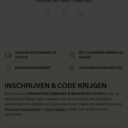
Vind je het leuk? Deel het!
GRATIS VERZENDING OP
RETOURNEREN BINNEN 30
79,00 €
DAGEN
BEVEILIGEN PAYMEMT
VOUCHERS & PROMOTIES
INSCHRIJVEN & CODE KRIJGEN
Schrijf je in om
10% KORTING GEEN MIN. & 15% KORTING OP 2ST+
.
Door op
deze knop te klikken, gaat u akkoord met het ontvangen van exclusieve
aanbiedingen en updates van Cupshe via e-mail. U gaat ook akkoord met onze
Algemene Voorwaarden
en
Privacybeleid
. U kunt zich op elk moment
uitschrijven.