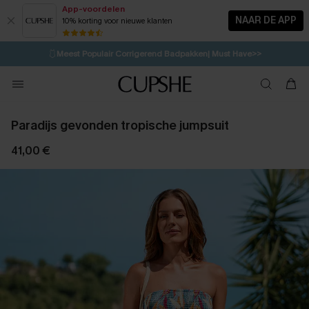
App-voordelen
NAAR DE APP
10% korting voor nieuwe klanten
LAATSTE KANS
⚡️
| Tot 50% korting>>
🩱
Meest Populair Corrigerend Badpakken| Must Have>>
💌Abonneer je & ontvang tot 15% korting>>
👙
Koop 3, krijg 15% korting | CODE: SW15
Paradijs gevonden tropische jumpsuit
41,00 €