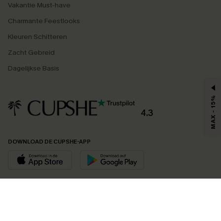
Vakantie Must-have
Charmante Feestlooks
Kleuren Schitteren
Zacht Gebreid
Dagelijkse Basis
MAX - 15%
4.3
DOWNLOAD DE CUPSHE-APP
VOLG ONS OP