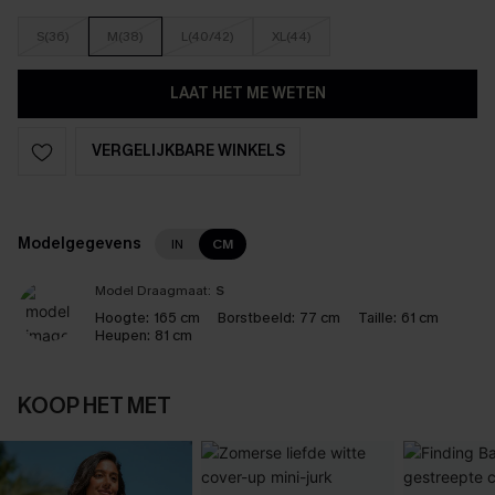
S(36)
M(38)
L(40/42)
XL(44)
LAAT HET ME WETEN
VERGELIJKBARE WINKELS
Modelgegevens
IN
CM
Model Draagmaat:
S
Hoogte:
165 cm
Borstbeeld:
77 cm
Taille:
61 cm
Heupen:
81 cm
KOOP HET MET