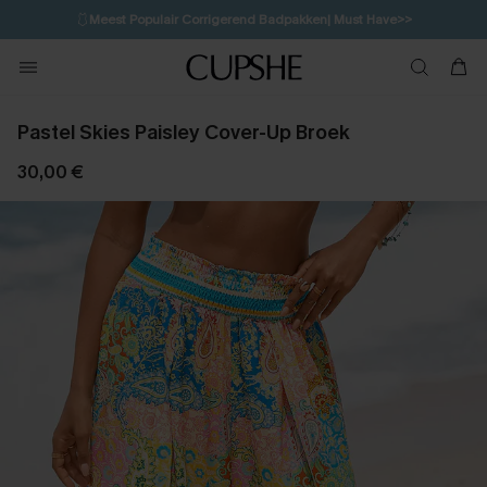
🩱
Meest Populair Corrigerend Badpakken| Must Have>>
3H:32M:4S
👙
Koop 3, krijg 15% korting | CODE: SW15
💌Abonneer je & ontvang tot 15% korting>>
Pastel Skies Paisley Cover-Up Broek
30,00 €