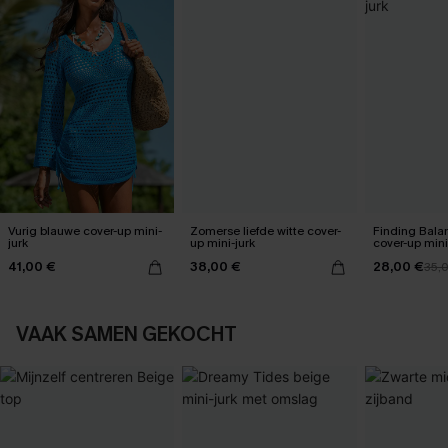
Vurig blauwe cover-up mini-
Zomerse liefde witte cover-
Finding Bala
jurk
up mini-jurk
cover-up mini
41,00 €
38,00 €
28,00 €
35,
VAAK SAMEN GEKOCHT