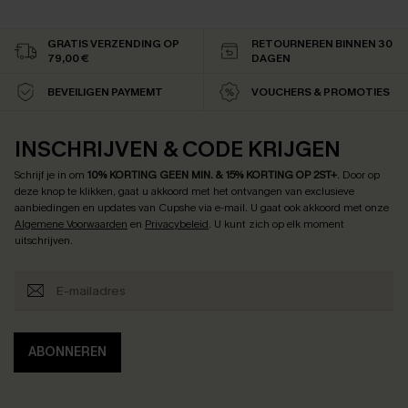
GRATIS VERZENDING OP
RETOURNEREN BINNEN 30
79,00 €
DAGEN
BEVEILIGEN PAYMEMT
VOUCHERS & PROMOTIES
INSCHRIJVEN & CODE KRIJGEN
Schrijf je in om
10% KORTING GEEN MIN. & 15% KORTING OP 2ST+
.
Door op
deze knop te klikken, gaat u akkoord met het ontvangen van exclusieve
aanbiedingen en updates van Cupshe via e-mail. U gaat ook akkoord met onze
Algemene Voorwaarden
en
Privacybeleid
. U kunt zich op elk moment
uitschrijven.
ABONNEREN